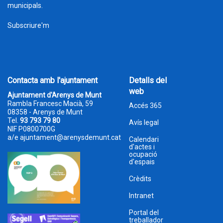
municipals.
Subscriure'm
Contacta amb l'ajuntament
Detalls del
web
Ajuntament d'Arenys de Munt
Rambla Francesc Macià, 59
Accés 365
08358 - Arenys de Munt
Tel.
93 793 79 80
Avís legal
NIF P0800700G
a/e
ajuntament@arenysdemunt.cat
Calendari
d'actes i
ocupació
d'espais
Crèdits
Intranet
Portal del
treballador