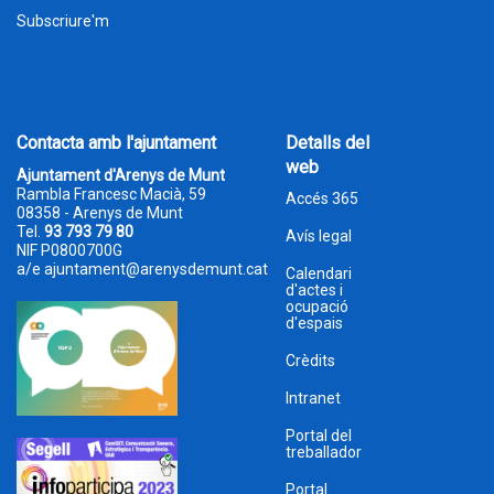
Subscriure'm
Contacta amb l'ajuntament
Detalls del
web
Ajuntament d'Arenys de Munt
Rambla Francesc Macià, 59
Accés 365
08358 - Arenys de Munt
Tel.
93 793 79 80
Avís legal
NIF P0800700G
a/e
ajuntament@arenysdemunt.cat
Calendari
d'actes i
ocupació
d'espais
Crèdits
Intranet
Portal del
treballador
Portal