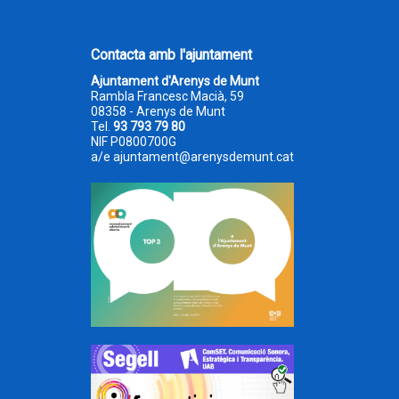
Contacta amb l'ajuntament
Ajuntament d'Arenys de Munt
Rambla Francesc Macià, 59
08358 - Arenys de Munt
Tel.
93 793 79 80
NIF P0800700G
a/e
ajuntament@arenysdemunt.cat