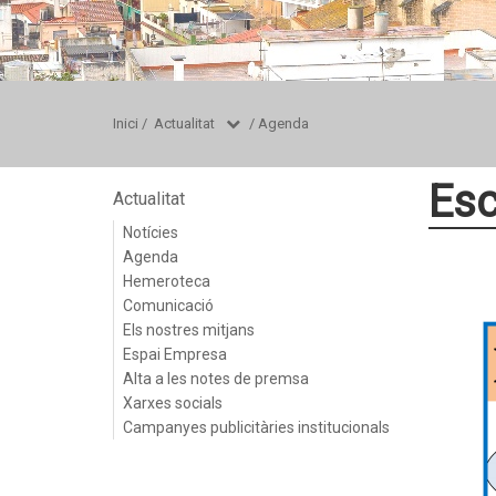
Inici
/
Actualitat
/
Agenda
Esc
Actualitat
Notícies
Agenda
Hemeroteca
Comunicació
Els nostres mitjans
Espai Empresa
Alta a les notes de premsa
Xarxes socials
Campanyes publicitàries institucionals