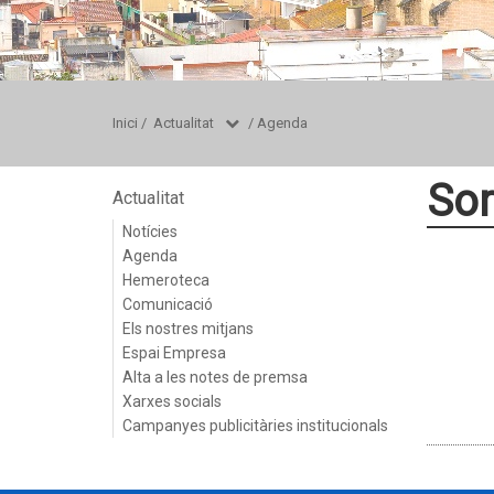
Inici
/
Actualitat
/
Agenda
Sor
Actualitat
Notícies
Agenda
Hemeroteca
Comunicació
Els nostres mitjans
Espai Empresa
Alta a les notes de premsa
Xarxes socials
Campanyes publicitàries institucionals