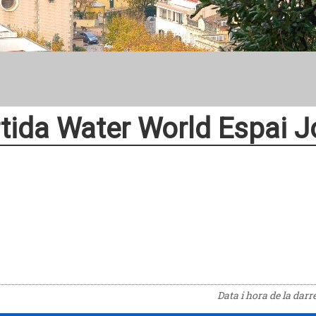
tida Water World Espai J
Data i hora de la darr