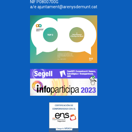
NIF P0800700G
a/e
ajuntament@arenysdemunt.cat