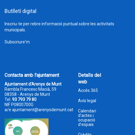
Butlletí digital
Inscriu-te per rebre informació puntual sobre les activitats
municipals.
Subscriure'm
Contacta amb l'ajuntament
Detalls del
web
Ajuntament d'Arenys de Munt
Rambla Francesc Macià, 59
Accés 365
08358 - Arenys de Munt
Tel.
93 793 79 80
Avís legal
NIF P0800700G
a/e
ajuntament@arenysdemunt.cat
Calendari
d'actes i
ocupació
d'espais
Crèdits