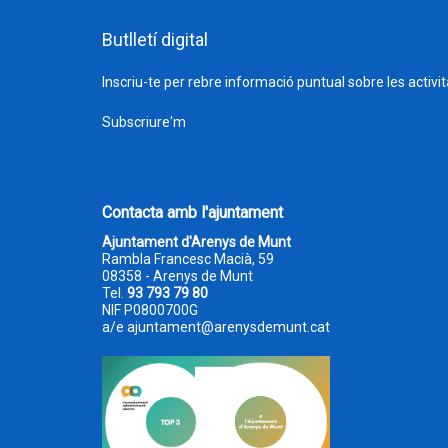
Butlletí digital
Inscriu-te per rebre informació puntual sobre les activi
Subscriure'm
Contacta amb l'ajuntament
Ajuntament d'Arenys de Munt
Rambla Francesc Macià, 59
08358 - Arenys de Munt
Tel.
93 793 79 80
NIF P0800700G
a/e
ajuntament@arenysdemunt.cat