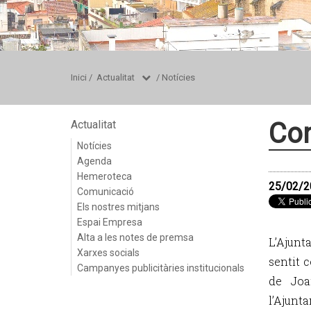
Inici
/
Actualitat
/
Notícies
Con
Actualitat
Notícies
Agenda
Hemeroteca
25/02/2
Comunicació
Els nostres mitjans
Espai Empresa
Alta a les notes de premsa
L’Ajun
Xarxes socials
sentit 
Campanyes publicitàries institucionals
de Joa
l’Ajunt