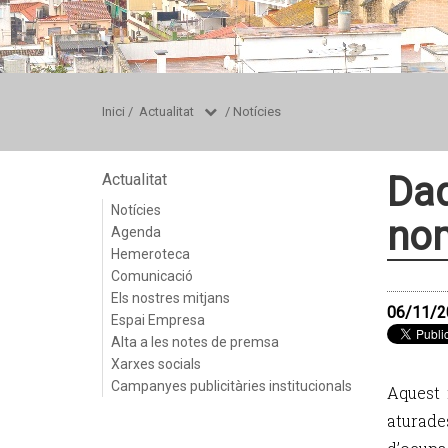
Inici
/
Actualitat
/
Notícies
Dad
Actualitat
Notícies
nom
Agenda
Hemeroteca
Comunicació
Els nostres mitjans
06/11/2
Espai Empresa
Alta a les notes de premsa
Xarxes socials
Campanyes publicitàries institucionals
Aquest 
aturad