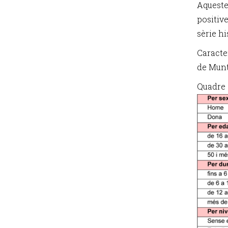
Aquest
positiv
sèrie hi
Caracte
de Munt
Quadre 2