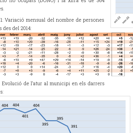
ció no ocupats (DONO) i la xifra és de 364
s.
1: Variació mensual del nombre de persones
 des del 2014:
: Evolució de l’atur al municipi en els darrers
s: