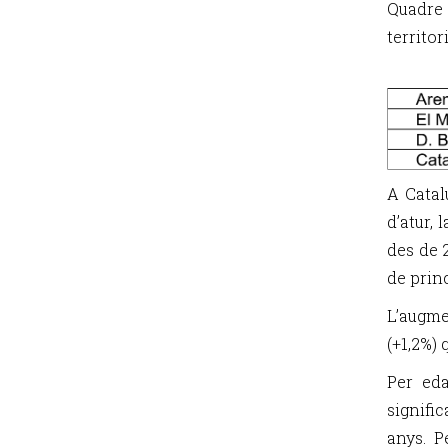
Quadre
territori
A Catal
d’atur,
des de 
de princ
L’augm
(+1,2%) 
Per ed
signifi
anys. P