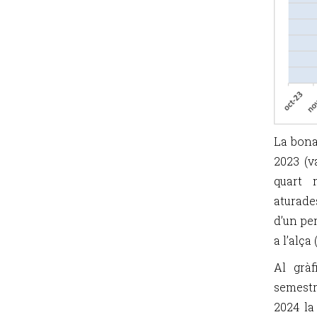
La bona
2023 (v
quart 
aturade
d’un pe
a l’alça
Al gràf
semestr
2024 la