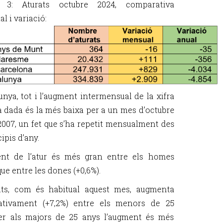
 3: Aturats octubre 2024, comparativa
al i variació:
unya, tot i l’augment intermensual de la xifra
 la dada és la més baixa per a un mes d’octubre
2007, un fet que s’ha repetit mensualment des
ipis d’any.
ent de l’atur és més gran entre els homes
que entre les dones (+0,6%).
ats, com és habitual aquest mes, augmenta
cativament (+7,2%) entre els menors de 25
er als majors de 25 anys l’augment és més