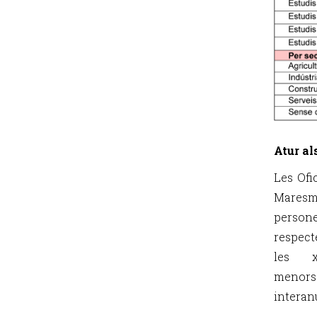
Atur al
Les Ofi
Maresm
person
respect
les x
menors
interan