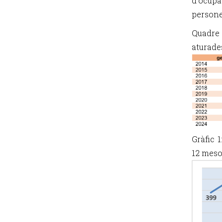
d’ocupa
persone
Quadre 
aturades
Gràfic 1
12 meso