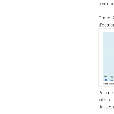
tres da
Gràfic 
d’octubr
Pel que 
xifra d
de la c