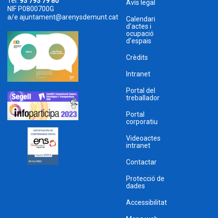
Tel.
93 793 79 80
Avís legal
NIF P0800700G
a/e
ajuntament@arenysdemunt.cat
Calendari
d'actes i
ocupació
d'espais
Crèdits
Intranet
Portal del
treballador
Portal
corporatiu
Videoactes
intranet
Contactar
Protecció de
dades
Accessibilitat