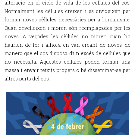
alteració en el cicle de vida de les cèl·lules del cos.
Normalment les cèl·lules creixen i es divideixen per
formar noves cèl·lules necessàries per a l’organisme.
Quan envelleixen i moren són reemplaçades per les
noves. A vegades les cèl·lules no moren quan ho
haurien de fer i alhora en van creant de noves, de
manera que el cos disposa d’un excés de cèl·lules que
no necessita. Aquestes cèl·lules poden formar una
massa i envair teixits propers o bé disseminar-se per
altres parts del cos.