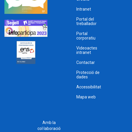
Intranet
Portal del
treballador
Portal
corporatiu
Videoactes
intranet
Contactar
Protecció de
dades
Accessibilitat
Mapa web
Amb la
col·laboració