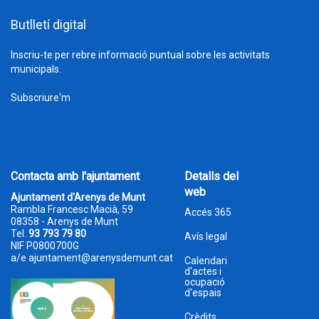
Butlletí digital
Inscriu-te per rebre informació puntual sobre les activitats
municipals.
Subscriure'm
Contacta amb l'ajuntament
Detalls del
web
Ajuntament d'Arenys de Munt
Rambla Francesc Macià, 59
Accés 365
08358 - Arenys de Munt
Tel.
93 793 79 80
Avís legal
NIF P0800700G
a/e
ajuntament@arenysdemunt.cat
Calendari
d'actes i
ocupació
d'espais
Crèdits