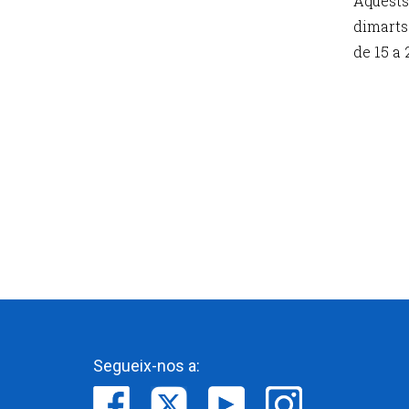
Aquests
dimarts 
de 15 a 
Segueix-nos a: