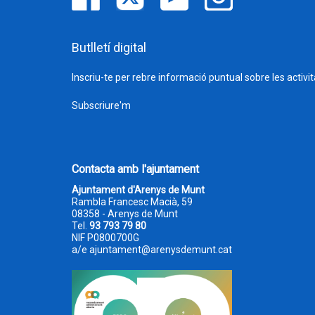
Butlletí digital
Inscriu-te per rebre informació puntual sobre les activi
Subscriure'm
Contacta amb l'ajuntament
Ajuntament d'Arenys de Munt
Rambla Francesc Macià, 59
08358 - Arenys de Munt
Tel.
93 793 79 80
NIF P0800700G
a/e
ajuntament@arenysdemunt.cat