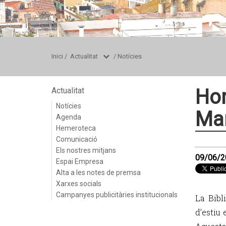
Inici
/
Actualitat
/
Notícies
Hor
Actualitat
Notícies
Mar
Agenda
Hemeroteca
Comunicació
Els nostres mitjans
09/06/2
Espai Empresa
Alta a les notes de premsa
Xarxes socials
Campanyes publicitàries institucionals
La Bibl
d’estiu 