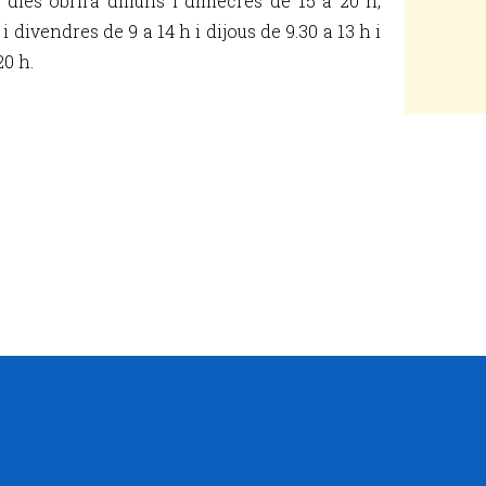
 dies obrirà dilluns i dimecres de 15 a 20 h,
i divendres de 9 a 14 h i dijous de 9.30 a 13 h i
20 h.