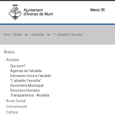
Menú
Inici
/
Àrees
/
Alcaldia
/
"L'alcalde t'escolta"
Àrees
Alcaldia
Qui som?
Agenda de l'alcalde
Demaneu hora a l'alcalde
"L'alcalde t'escolta"
Secretaria Municipal
Recursos Humans
Transparència - Alcaldia
Acció Social
Comunicació
Cultura