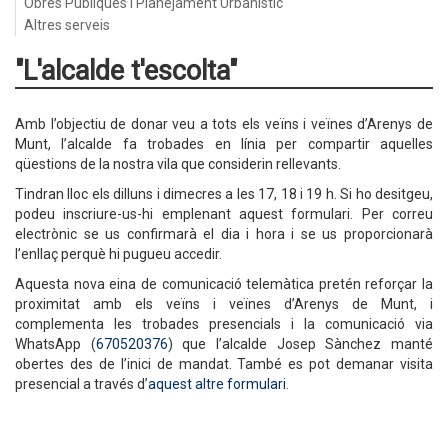
Obres Públiques i Planejament Urbanístic
Altres serveis
"L'alcalde t'escolta"
Amb l’objectiu de donar veu a tots els veïns i veïnes d’Arenys de
Munt, l’alcalde fa trobades en línia per compartir aquelles
qüestions de la nostra vila que considerin rellevants.
Tindran lloc els dilluns i dimecres a les 17, 18 i 19 h. Si ho desitgeu,
podeu inscriure-us-hi emplenant aquest formulari. Per correu
electrònic se us confirmarà el dia i hora i se us proporcionarà
l’enllaç perquè hi pugueu accedir.
Aquesta nova eina de comunicació telemàtica pretén reforçar la
proximitat amb els veïns i veïnes d’Arenys de Munt, i
complementa les trobades presencials i la comunicació via
WhatsApp (
670520376
) que l’alcalde Josep Sànchez manté
obertes des de l’inici de mandat. També es pot demanar visita
presencial a través d’
aquest altre formulari
.