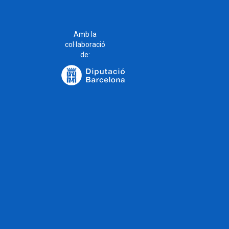
Amb la
col·laboració
de: