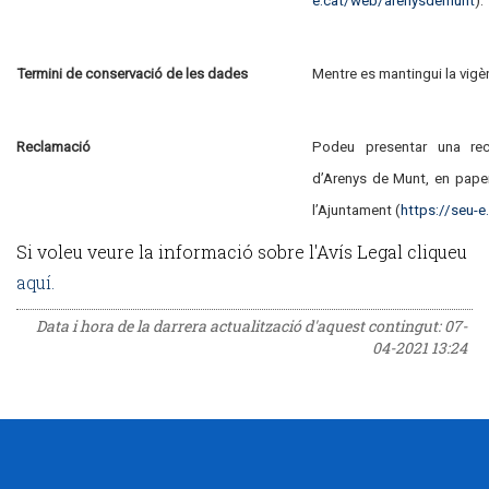
e.cat/web/arenysdemunt
).
Termini de conservació de les dades
Mentre es mantingui la vigè
Reclamació
Podeu presentar una rec
d’Arenys de Munt, en paper
l’Ajuntament (
https://seu-
Si voleu veure la informació sobre l'Avís Legal cliqueu
aquí.
Data i hora de la darrera actualització d'aquest contingut:
07-
04-2021 13:24