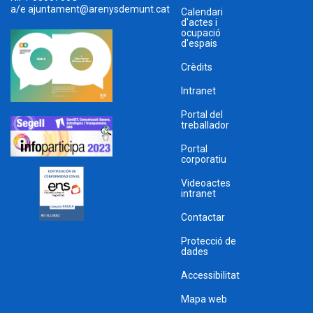
a/e
ajuntament@arenysdemunt.cat
Calendari
d'actes i
ocupació
d'espais
Crèdits
Intranet
Portal del
treballador
Portal
corporatiu
Videoactes
intranet
Contactar
Protecció de
dades
Accessibilitat
Mapa web