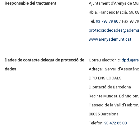
Responsable del tractament
Ajuntament d’Arenys de Mu
Rbla. Francesc Macià, 59. 
Tel.
93 793 79 80
/ Fax 93 79
protecciodedades@ademun
www.arenysdemunt.cat
Dades de contacte delegat
de protecció de
Correu electrònic:
dpd.ajar
dades
Adreça: Servei d’Assistènc
DPD ENS LOCALS
Diputació de Barcelona
Recinte Mundet. Ed Migjorn,
Passeig de la Vall d’Hebron
08035 Barcelona
Telèfon:
93 472 65 00