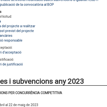
 publicació de la convocatòria al BOP
s
l·licitud:
a
del projecte a realitzar
st previst del projecte
ancàries
ció responsable
ceptació:
i d'acceptació
stificació:
i de justificació
es i subvencions any 2023
IONS PER CONCURRÈNCIA COMPETITIVA
abril al 22 de maig de 2023