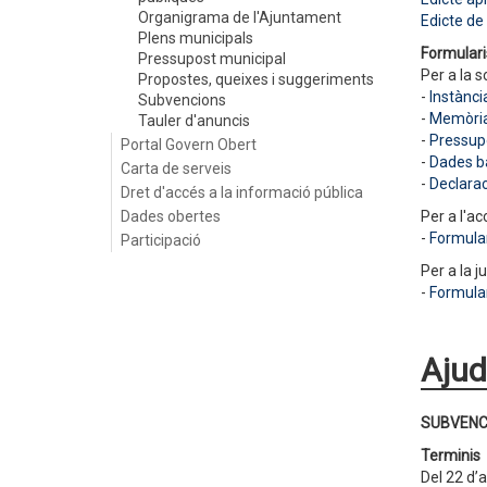
Organigrama de l'Ajuntament
Edicte de
Plens municipals
Formulari
Pressupost municipal
Per a la so
Propostes, queixes i suggeriments
-
Instànci
Subvencions
-
Memòria 
Tauler d'anuncis
-
Pressupo
Portal Govern Obert
-
Dades b
Carta de serveis
-
Declara
Dret d'accés a la informació pública
Dades obertes
Per a l'ac
-
Formular
Participació
Per a la ju
-
Formular
Ajud
SUBVENC
Terminis
Del 22 d’