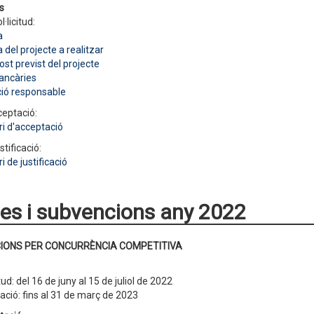
s
l·licitud:
a
del projecte a realitzar
st previst del projecte
ancàries
ció responsable
ceptació:
i d'acceptació
stificació:
i de justificació
es i subvencions any 2022
IONS PER CONCURRÈNCIA COMPETITIVA
itud: del 16 de juny al 15 de juliol de 2022
cació: fins al 31 de març de 2023