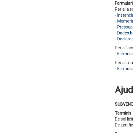
Formulari
Per a la so
-
Instànci
-
Memòria 
-
Pressupo
-
Dades b
-
Declara
Per a l'ac
-
Formular
Per a la ju
-
Formular
Ajud
SUBVENC
Terminis
De sol·lic
De justifi