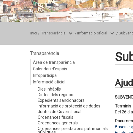
Inici
/
Transparència
/
Informació oficial
/
Subvenc
Sub
Transparència
Àrea de transparència
Calendari d'espais
Infoparticipa
Ajud
Informació oficial
Dies inhàbils
Dietes dels regidors
SUBVENC
Expedients sancionadors
Informació de protecció de dades
Terminis
Juntes de Govern Local
Del 26 d’
Ordenances fiscals
Documen
Ordenances generals
Bases esp
Ordenances prestacions patrimonials
públiques
Edicte ap