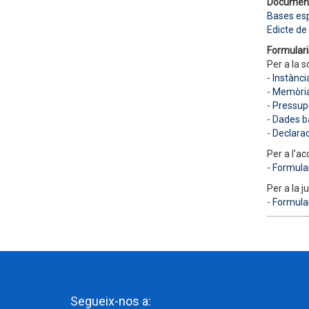
Documen
Bases esp
Edicte de
Formulari
Per a la so
-
Instànci
-
Memòria 
-
Pressupo
-
Dades b
-
Declara
Per a l'ac
-
Formular
Per a la ju
-
Formular
Segueix-nos a: