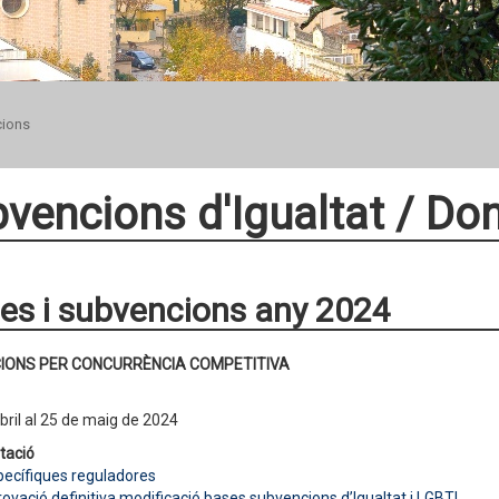
ions
vencions d'Igualtat / Do
es i subvencions any 2024
IONS PER CONCURRÈNCIA COMPETITIVA
abril al 25 de maig de 2024
tació
ecífiques reguladores
rovació definitiva modificació bases subvencions d’Igualtat i LGBTI