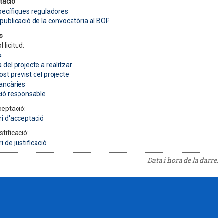
tació
ecífiques reguladores
 publicació de la convocatòria al BOP
s
l·licitud:
a
del projecte a realitzar
st previst del projecte
ancàries
ció responsable
ceptació:
i d'acceptació
stificació:
i de justificació
Data i hora de la darr