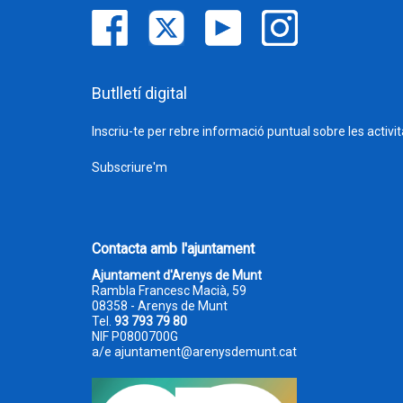
Butlletí digital
Inscriu-te per rebre informació puntual sobre les activi
Subscriure'm
Contacta amb l'ajuntament
Ajuntament d'Arenys de Munt
Rambla Francesc Macià, 59
08358 - Arenys de Munt
Tel.
93 793 79 80
NIF P0800700G
a/e
ajuntament@arenysdemunt.cat