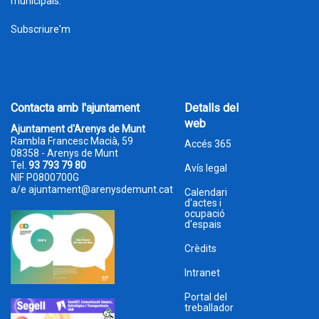
municipals.
Subscriure'm
Contacta amb l'ajuntament
Detalls del
web
Ajuntament d'Arenys de Munt
Rambla Francesc Macià, 59
Accés 365
08358 - Arenys de Munt
Tel.
93 793 79 80
Avís legal
NIF P0800700G
a/e
ajuntament@arenysdemunt.cat
Calendari
d'actes i
ocupació
d'espais
Crèdits
Intranet
Portal del
treballador