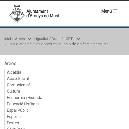
Menú
Inici
/
Àrees
/
Igualtat / Dona / LGBTI
/
Línia d'atenció a les dones en situació de violència masclista
Àrees
Alcaldia
Acció Social
Comunicació
Cultura
Economia i Hisenda
Educació i Infància
Espai Públic
Esports
Festes