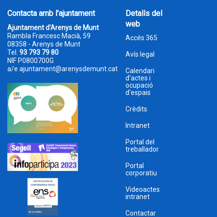
Contacta amb l'ajuntament
Detalls del
web
Ajuntament d'Arenys de Munt
Rambla Francesc Macià, 59
Accés 365
08358 - Arenys de Munt
Tel.
93 793 79 80
Avís legal
NIF P0800700G
a/e
ajuntament@arenysdemunt.cat
Calendari
d'actes i
ocupació
d'espais
Crèdits
Intranet
Portal del
treballador
Portal
corporatiu
Videoactes
intranet
Contactar