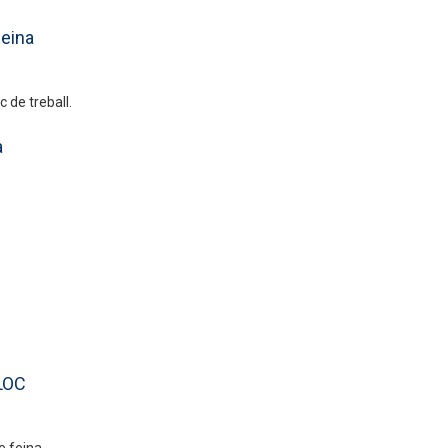
feina
 de treball.
a
ALOC