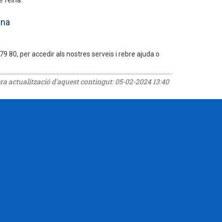
e feina.
ina
 80, per accedir als nostres serveis i rebre ajuda o
era actualització d'aquest contingut:
05-02-2024 13:40