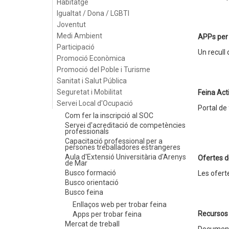
Habitatge
Igualtat / Dona / LGBTI
Joventut
Medi Ambient
APPs per 
Participació
Un recull 
Promoció Econòmica
Promoció del Poble i Turisme
Sanitat i Salut Pública
Seguretat i Mobilitat
Feina Act
Servei Local d'Ocupació
Portal de
Com fer la inscripció al SOC
Servei d'acreditació de competències
professionals
Capacitació professional per a
persones treballadores estrangeres
Aula d'Extensió Universitària d'Arenys
Ofertes d
de Mar
Busco formació
Les ofert
Busco orientació
Busco feina
Enllaços web per trobar feina
Recursos 
Apps per trobar feina
Mercat de treball