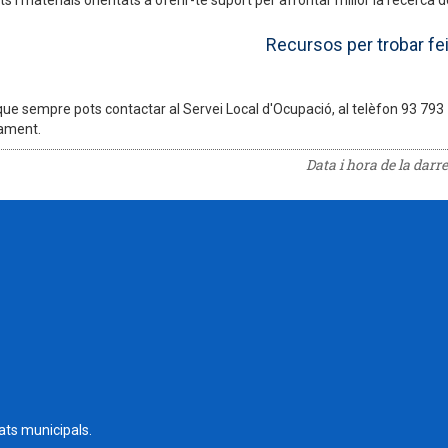
i materials orientats a oferir-te suport per afrontar millor la recerca d
Recursos per trobar fe
ue sempre pots contactar al Servei Local d'Ocupació, al telèfon 93 793 79
ament.
Data i hora de la darr
tats municipals.