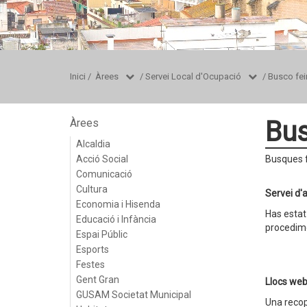
Inici
/
Àrees
/
Servei Local d'Ocupació
/
Busco fei
Bus
Àrees
Alcaldia
Acció Social
Busques f
Comunicació
Cultura
Servei d'
Economia i Hisenda
Has estat
Educació i Infància
procedim
Espai Públic
Esports
Festes
Gent Gran
Llocs web
GUSAM Societat Municipal
Una recop