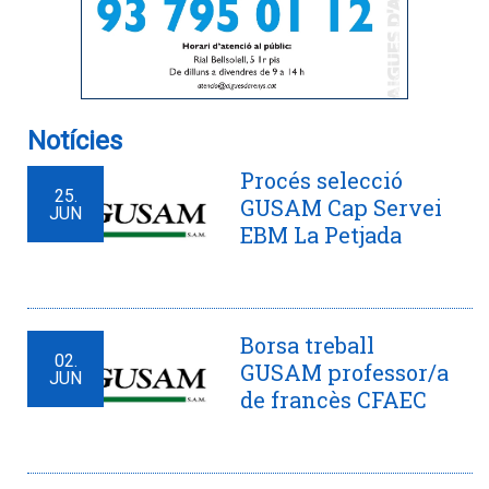
Notícies
Procés selecció
25.
GUSAM Cap Servei
JUN
EBM La Petjada
Borsa treball
02.
GUSAM professor/a
JUN
de francès CFAEC