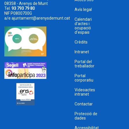
08358 - Arenys de Munt
Tel.
93 793 79 80
Avís legal
NIF P0800700G
a/e
ajuntament@arenysdemunt.cat
Calendari
d'actes i
ocupació
d'espais
Crèdits
Intranet
Portal del
treballador
Portal
corporatiu
Videoactes
intranet
Contactar
Protecció de
dades
Accessibilitat