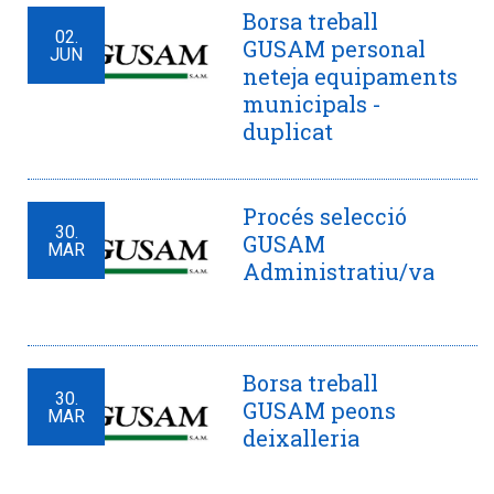
Borsa treball
02.
GUSAM personal
JUN
neteja equipaments
municipals -
duplicat
Procés selecció
30.
GUSAM
MAR
Administratiu/va
Borsa treball
30.
GUSAM peons
MAR
deixalleria