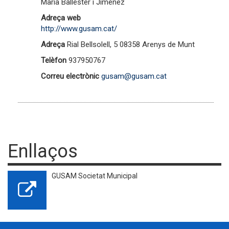
Maria Ballester i Jiménez
Adreça web
http://www.gusam.cat/
Adreça
Rial Bellsolell, 5 08358 Arenys de Munt
Telèfon
937950767
Correu electrònic
gusam@gusam.cat
Enllaços
GUSAM Societat Municipal