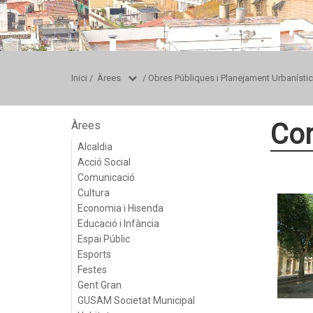
Inici
/
Àrees
/
Obres Públiques i Planejament Urbanístic
Con
Àrees
Alcaldia
Acció Social
Comunicació
Cultura
Economia i Hisenda
Educació i Infància
Espai Públic
Esports
Festes
Gent Gran
GUSAM Societat Municipal