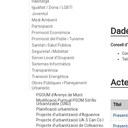
Habitatge
Igualtat / Dona / LGBTI
Joventut
Medi Ambient
Participació
Dade
Promoció Econòmica
Promoció del Poble i Turisme
Consell 
Sanitat i Salut Pública
Seguretat i Mobilitat
Cor
Servei Local d'Ocupació
Tel
Sistemes Informàtics
Transparència
Transició Energètica
Acte
Obres Públiques i Planejament
Urbanístic
PGOUM d'Arenys de Munt
Modificació Puntual PGOM Sòl No
Urbanitzable (SNU)
Títol
Planificació urbanística
Projecte d'urbanització d'Aiguaviva
Present
Projecte d'urbanització UA-5 Can Có I
Projecte d'urbanització de Collsacreu
Present