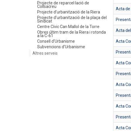
Projecte de reparcel·lació de
Collsacreu
Acta de 
Projecte d'urbanització de la Riera
Projecte d'urbanització de la plaça del
Present
Sindicat
Centre Cívic Can Mallol de la Torre
Acta de
Obres últim tram de la Riera i rotonda
a la C-61
Consell d'Urbanisme
Acta Co
Subvencions d'Urbanisme
Present
Altres serveis
Acta Co
Present
Acta Co
Present
Acta Co
Present
Acta Co