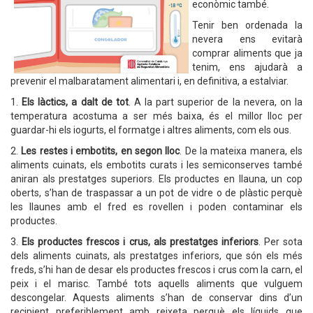
econòmic també.
Tenir ben ordenada la
nevera ens evitarà
comprar aliments que ja
tenim, ens ajudarà a
prevenir el malbaratament alimentari i, en definitiva, a estalviar.
1.
Els làctics, a dalt de tot
. A la part superior de la nevera, on la
temperatura acostuma a ser més baixa, és el millor lloc per
guardar-hi els iogurts, el formatge i altres aliments, com els ous.
2.
Les restes i embotits, en segon lloc
. De la mateixa manera, els
aliments cuinats, els embotits curats i les semiconserves també
aniran als prestatges superiors. Els productes en llauna, un cop
oberts, s’han de traspassar a un pot de vidre o de plàstic perquè
les llaunes amb el fred es rovellen i poden contaminar els
productes.
3.
Els productes frescos i crus, als prestatges inferiors
. Per sota
dels aliments cuinats, als prestatges inferiors, que són els més
freds, s’hi han de desar els productes frescos i crus com la carn, el
peix i el marisc. També tots aquells aliments que vulguem
descongelar. Aquests aliments s’han de conservar dins d’un
recipient preferiblement amb reixeta perquè els líquids que