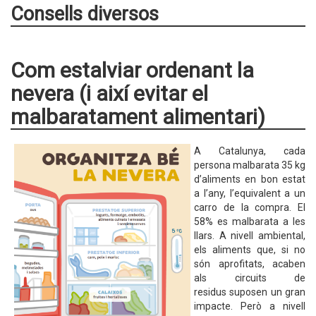
Consells diversos
Com estalviar ordenant la
nevera (i així evitar el
malbaratament alimentari)
A Catalunya, cada
persona malbarata 35 kg
d’aliments en bon estat
a l’any, l’equivalent a un
carro de la compra. El
58% es malbarata a les
llars. A nivell ambiental,
els aliments que, si no
són aprofitats, acaben
als circuits de
residus suposen un gran
impacte. Però a nivell