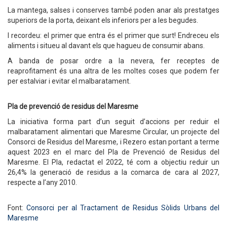
La mantega, salses i conserves també poden anar als prestatges
superiors de la porta, deixant els inferiors per a les begudes.
I recordeu: el primer que entra és el primer que surt! Endreceu els
aliments i situeu al davant els que hagueu de consumir abans.
A banda de posar ordre a la nevera, fer receptes de
reaprofitament és una altra de les moltes coses que podem fer
per estalviar i evitar el malbaratament.
Pla de prevenció de residus del Maresme
La iniciativa forma part d’un seguit d’accions per reduir el
malbaratament alimentari que Maresme Circular, un projecte del
Consorci de Residus del Maresme, i Rezero estan portant a terme
aquest 2023 en el marc del Pla de Prevenció de Residus del
Maresme. El Pla, redactat el 2022, té com a objectiu reduir un
26,4% la generació de residus a la comarca de cara al 2027,
respecte a l’any 2010.
Font:
Consorci per al Tractament de Residus Sòlids Urbans del
Maresme