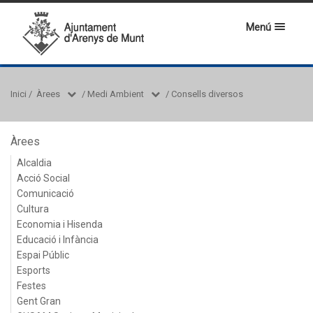
Menú
Inici
/
Àrees
/
Medi Ambient
/
Consells diversos
Àrees
Alcaldia
Acció Social
Comunicació
Cultura
Economia i Hisenda
Educació i Infància
Espai Públic
Esports
Festes
Gent Gran