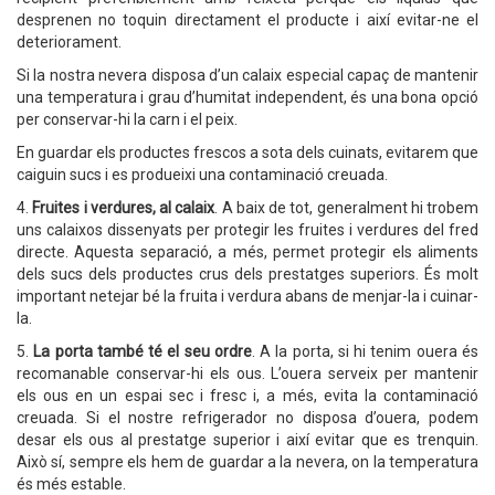
desprenen no toquin directament el producte i així evitar-ne el
deteriorament.
Si la nostra nevera disposa d’un calaix especial capaç de mantenir
una temperatura i grau d’humitat independent, és una bona opció
per conservar-hi la carn i el peix.
En guardar els productes frescos a sota dels cuinats, evitarem que
caiguin sucs i es produeixi una contaminació creuada.
4.
Fruites i verdures, al calaix
. A baix de tot, generalment hi trobem
uns calaixos dissenyats per protegir les fruites i verdures del fred
directe. Aquesta separació, a més, permet protegir els aliments
dels sucs dels productes crus dels prestatges superiors. És molt
important netejar bé la fruita i verdura abans de menjar-la i cuinar-
la.
5.
La porta també té el seu ordre
. A la porta, si hi tenim ouera és
recomanable conservar-hi els ous. L’ouera serveix per mantenir
els ous en un espai sec i fresc i, a més, evita la contaminació
creuada. Si el nostre refrigerador no disposa d’ouera, podem
desar els ous al prestatge superior i així evitar que es trenquin.
Això sí, sempre els hem de guardar a la nevera, on la temperatura
és més estable.