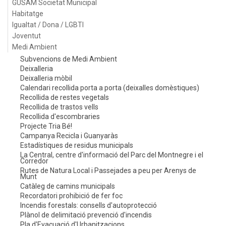
GUSAM Societat Municipal
Habitatge
Igualtat / Dona / LGBTI
Joventut
Medi Ambient
Subvencions de Medi Ambient
Deixalleria
Deixalleria mòbil
Calendari recollida porta a porta (deixalles domèstiques)
Recollida de restes vegetals
Recollida de trastos vells
Recollida d'escombraries
Projecte Tria Bé!
Campanya Recicla i Guanyaràs
Estadístiques de residus municipals
La Central, centre d'informació del Parc del Montnegre i el
Corredor
Rutes de Natura Local i Passejades a peu per Arenys de
Munt
Catàleg de camins municipals
Recordatori prohibició de fer foc
Incendis forestals: consells d'autoprotecció
Plànol de delimitació prevenció d'incendis
Pla d'Evacuació d'Urbanitzacions