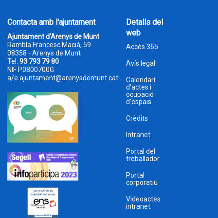
Contacta amb l'ajuntament
Detalls del
web
Ajuntament d'Arenys de Munt
Rambla Francesc Macià, 59
Accés 365
08358 - Arenys de Munt
Tel.
93 793 79 80
Avís legal
NIF P0800700G
a/e
ajuntament@arenysdemunt.cat
Calendari
d'actes i
ocupació
d'espais
Crèdits
Intranet
Portal del
treballador
Portal
corporatiu
Videoactes
intranet