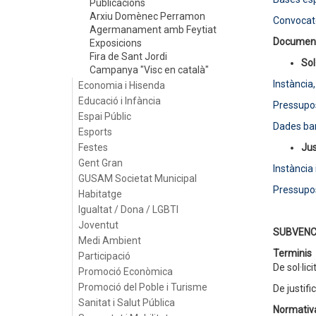
Publicacions
Arxiu Domènec Perramon
Convocat
Agermanament amb Feytiat
Document
Exposicions
Fira de Sant Jordi
Sol
Campanya "Visc en català"
Instància
Economia i Hisenda
Educació i Infància
Pressupos
Espai Públic
Dades ba
Esports
Festes
Jus
Gent Gran
Instància 
GUSAM Societat Municipal
Pressupos
Habitatge
Igualtat / Dona / LGBTI
Joventut
SUBVENC
Medi Ambient
Terminis
Participació
De sol·lic
Promoció Econòmica
Promoció del Poble i Turisme
De justifi
Sanitat i Salut Pública
Normativ