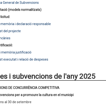
a General de Subvencions
ació (models normalitzats)
licitud:
, memòria i declaració responsable
t del projecte
ncàries
tificació:
i memòria justificació
t executat i relació de despeses
es i subvencions de l'any 2025
IONS DE CONCURRÈNCIA COMPETITIVA
vencions per a promoure la cultura en el municipi
ins al 30 de setembre