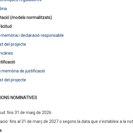
òria
ació (models normalitzats)
·licitud
, memòria i declaració responsable
t del projecte
ncàries
tificació
i memòria de justificació
t del projecte
IONS NOMINATIVES
itud: fins 31 de maig de 2026.
cació: fins al 31 de març de 2027 o segons la data que s’estableix a la not
a