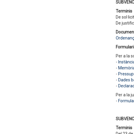
SUBVENC
Terminis
De sol·lic
De justifi
Documen
Ordenanç
Formulari
Per a la so
-
Instànci
-
Memòria 
-
Pressupo
-
Dades b
-
Declara
Per a la ju
-
Formular
SUBVENC
Terminis
Del 23 de