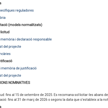
va
ecífiques reguladores
òria
ació (models normalitzats)
·licitud
, memòria i declaració responsable
t del projecte
ncàries
tificació
i memòria de justificació
t del projecte
IONS NOMINATIVES
itud: fins al 15 de setembre de 2025. Es recomana sol·licitar-les abans d
cació: fins al 31 de març de 2026 o segons la data que s’estableix a la not
a