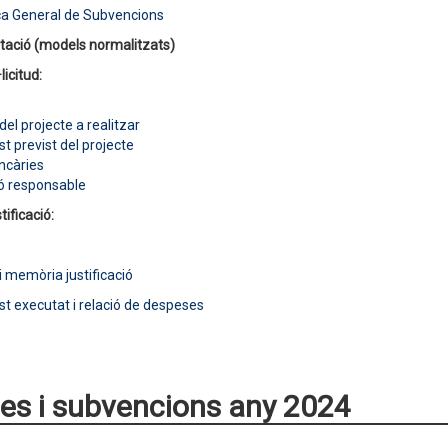
a General de Subvencions
ació (models normalitzats)
licitud:
el projecte a realitzar
t previst del projecte
ncàries
ó responsable
tificació:
i memòria justificació
t executat i relació de despeses
es i subvencions any 2024