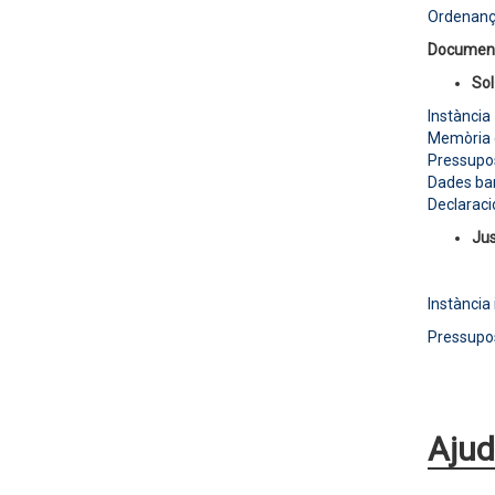
Ordenanç
Document
Sol·
Instància
Memòria d
Pressupos
Dades ba
Declaraci
Jus
Instància 
Pressupos
Ajud