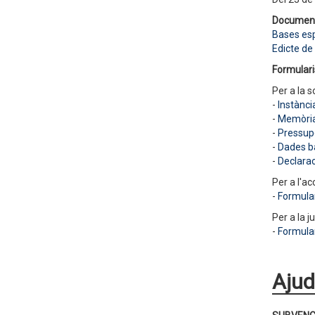
Documen
Bases esp
Edicte de
Formulari
Per a la so
-
Instànci
-
Memòria 
-
Pressupo
-
Dades b
-
Declara
Per a l'ac
-
Formular
Per a la ju
-
Formular
Ajud