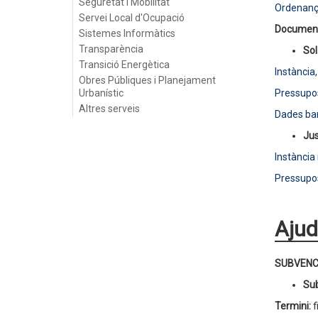
Seguretat i Mobilitat
Ordenanç
Servei Local d'Ocupació
Document
Sistemes Informàtics
Transparència
Sol·
Transició Energètica
Instància
Obres Públiques i Planejament
Urbanístic
Pressupos
Altres serveis
Dades ba
Jus
Instància 
Pressupos
Ajud
SUBVENC
Sub
Termini:
f