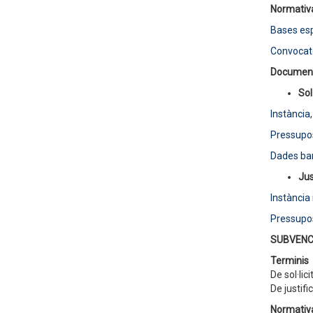
Normati
Bases esp
Convocat
Document
Sol
Instància
Pressupos
Dades ba
Jus
Instància 
Pressupos
SUBVENC
Terminis
De sol·lic
De justifi
Normativ