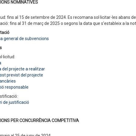
IONS NOMINATIVES
itud: fins al 15 de setembre de 2024. Es recomana sol·licitar-les abans d
cació: fins al 31 de març de 2025 o segons la data que s’estableix a la not
tació
a general de subvencions
s
l·licitud:
a
del projecte a realitzar
st previst del projecte
ancàries
ció responsable
stificació:
i de justificació
IONS PER CONCURRÈNCIA COMPETITIVA
 maig al 25 de juny de 2024