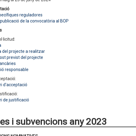
tació
ecífiques reguladores
 publicació de la convocatòria al BOP
s
l·licitud:
a
del projecte a realitzar
st previst del projecte
ancàries
ció responsable
ceptació:
i d'acceptació
stificació:
i de justificació
es i subvencions any 2023