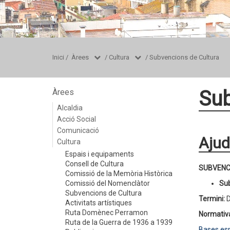
Inici
/
Àrees
/
Cultura
/
Subvencions de Cultura
Sub
Àrees
Alcaldia
Acció Social
Comunicació
Ajud
Cultura
Espais i equipaments
Consell de Cultura
SUBVENC
Comissió de la Memòria Històrica
Comissió del Nomenclàtor
Sub
Subvencions de Cultura
Termini:
D
Activitats artístiques
Ruta Domènec Perramon
Normati
Ruta de la Guerra de 1936 a 1939
Bases esp