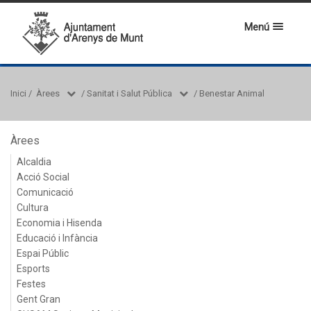
Menú
Inici
/
Àrees
/
Sanitat i Salut Pública
/
Benestar Animal
Àrees
Alcaldia
Acció Social
Comunicació
Cultura
Economia i Hisenda
Educació i Infància
Espai Públic
Esports
Festes
Gent Gran