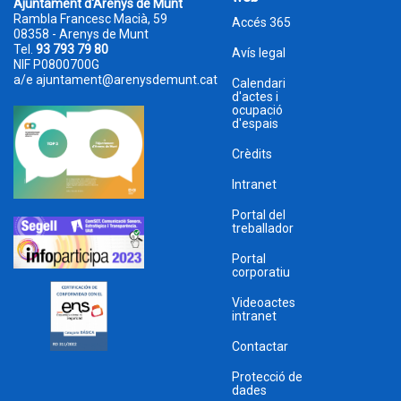
Ajuntament d'Arenys de Munt
Rambla Francesc Macià, 59
Accés 365
08358 - Arenys de Munt
Tel.
93 793 79 80
Avís legal
NIF P0800700G
a/e
ajuntament@arenysdemunt.cat
Calendari
d'actes i
ocupació
d'espais
Crèdits
Intranet
Portal del
treballador
Portal
corporatiu
Videoactes
intranet
Contactar
Protecció de
dades