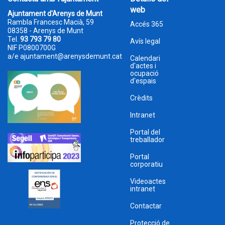
web
Ajuntament d'Arenys de Munt
Rambla Francesc Macià, 59
Accés 365
08358 - Arenys de Munt
Tel.
93 793 79 80
Avís legal
NIF P0800700G
a/e
ajuntament@arenysdemunt.cat
Calendari
d'actes i
ocupació
d'espais
Crèdits
Intranet
Portal del
treballador
Portal
corporatiu
Videoactes
intranet
Contactar
Protecció de