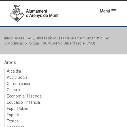
Menú
Inici
/
Àrees
/
Obres Públiques i Planejament Urbanístic
/
Modificació Puntual PGOM Sòl No Urbanitzable (SNU)
Àrees
Alcaldia
Acció Social
Comunicació
Cultura
Economia i Hisenda
Educació i Infància
Espai Públic
Esports
Festes