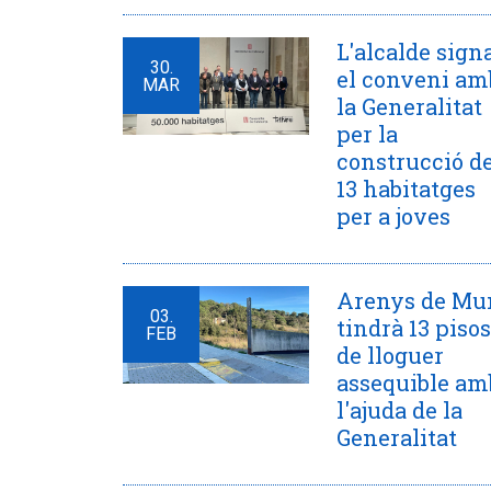
L'alcalde sign
30.
el conveni am
MAR
la Generalitat
per la
construcció d
13 habitatges
per a joves
Arenys de Mu
03.
tindrà 13 pisos
FEB
de lloguer
assequible am
l'ajuda de la
Generalitat