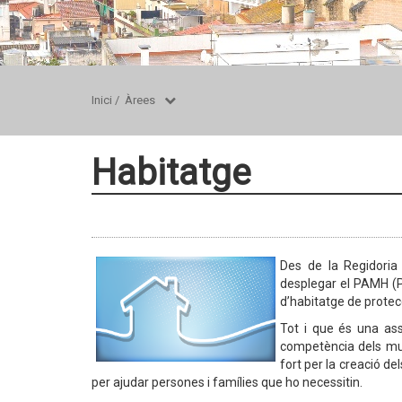
Inici
/
Àrees
Habitatge
Des de la Regidoria
desplegar el PAMH (Pl
d’habitatge de protecc
Tot i que és una as
competència dels mun
fort per la creació de
per ajudar persones i famílies que ho necessitin.