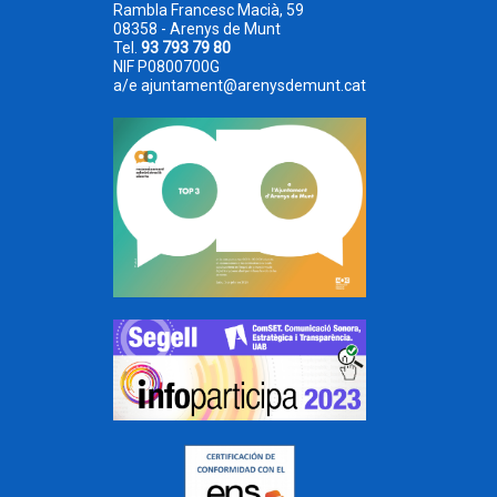
Rambla Francesc Macià, 59
08358 - Arenys de Munt
Tel.
93 793 79 80
NIF P0800700G
a/e
ajuntament@arenysdemunt.cat