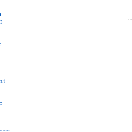
a
b
e
nt
b