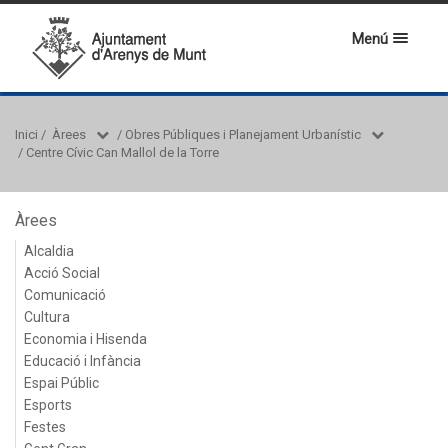
Menú
Inici
/
Àrees
/
Obres Públiques i Planejament Urbanístic
/
Centre Cívic Can Mallol de la Torre
Àrees
Alcaldia
Acció Social
Comunicació
Cultura
Economia i Hisenda
Educació i Infància
Espai Públic
Esports
Festes