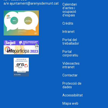
a/e
ajuntament@arenysdemunt.cat
Calendari
d'actes i
ocupació
d'espais
Crèdits
Intranet
Portal del
treballador
Portal
corporatiu
Videoactes
intranet
Contactar
Protecció de
dades
Accessibilitat
Mapa web