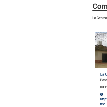
Com 
La Central
La C
Pass
0835
http
me..