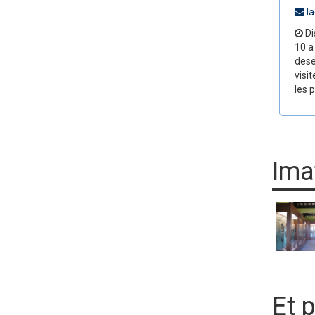
la
Di
10 a
dese
visi
les 
Ima
Et 