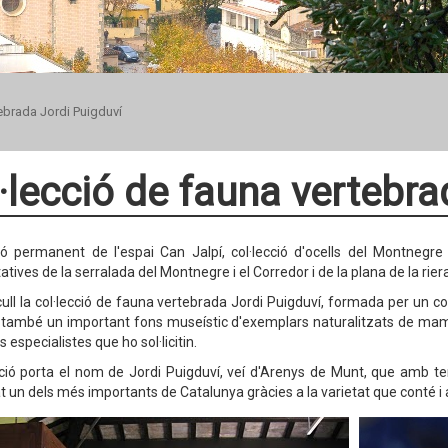
tebrada Jordi Puigduví
·lecció de fauna vertebra
ció permanent de l'espai Can Jalpí, col·lecció d'ocells del Montneg
tives de la serralada del Montnegre i el Corredor i de la plana de la rier
cull la col·lecció de fauna vertebrada Jordi Puigduví, formada per un c
també un important fons museístic d'exemplars naturalitzats de mamífe
s especialistes que ho sol·licitin.
cció porta el nom de Jordi Puigduví, veí d'Arenys de Munt, que amb ten
t un dels més importants de Catalunya gràcies a la varietat que conté 