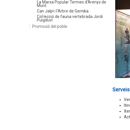
La Marxa Popular Termes d'Arenys de
Munt
Can Jalpí i l'Arbre de Gernika
Col·lecció de fauna vertebrada Jordi
Puigduví
Promoció del poble
Serveis
Ven
Iti
Xer
Act