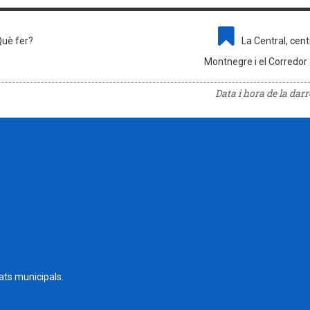
uè fer?
La Central, cent
Montnegre i el Corredor
Data i hora de la dar
tats municipals.