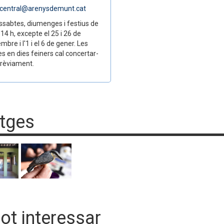
central@arenysdemunt.cat
ssabtes, diumenges i festius de
 14 h, excepte el 25 i 26 de
mbre i l'1 i el 6 de gener. Les
tes en dies feiners cal concertar-
prèviament.
tges
pot interessar