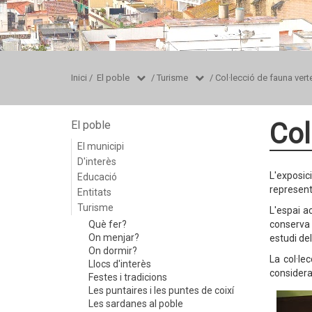
Inici
/
El poble
/
Turisme
/
Col·lecció de fauna ver
Col
El poble
El municipi
D'interès
L'exposi
Educació
representa
Entitats
Turisme
L'espai a
Què fer?
conserva 
On menjar?
estudi del
On dormir?
La col·le
Llocs d'interès
considera
Festes i tradicions
Les puntaires i les puntes de coixí
Les sardanes al poble