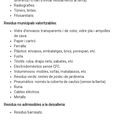
diferents i s’han d’evitar vessaments al terra).
Radiografies.
Tòners, tintes.
Fitosanitaris.
Residus municipals valoritzables:
Vidre d’envasos transparents i de color, vidre pla i ampolles
de cava.
Paper i cartró.
Ferralla.
Plàstics: envasos, embalatges, brics, porexpan, etc.
Fusta.
Tèxtils: roba, draps nets, sabates, etc.
Electrodomèstics sense CFC.
Voluminosos: mobles, sofàs, matalassos, etc.
Residus verds: restes de poda i de jardineria.
Pneumàtics: només la coberta de cautxú (sense la llanta).
Runa.
Cables elèctrics.
Metalls.
Residus no admissibles a la deixalleria:
Residus barrejats.