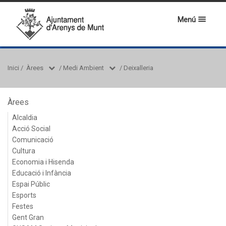
Menú
Inici
/
Àrees
/
Medi Ambient
/
Deixalleria
Àrees
Alcaldia
Acció Social
Comunicació
Cultura
Economia i Hisenda
Educació i Infància
Espai Públic
Esports
Festes
Gent Gran