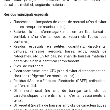
deixalleria mòbil, els següents materials:
Residus municipals especials:
Fluorescents i làmpades de vapor de mercuri (s’ha d’evitar
que es trenquin en manipular-los).
Bateries (s’han d’emmagatzemar en un lloc tancat i
ventilat, i s’ha d’evitar que es vessin els líquids que
contenen).
Residus especials en petites quantitats: dissolvents,
pintures, vernissos, aerosols, bases, àcids, líquids de
fotografies, etc. En tot cas, no s’han de barrejar materials
diferents i s’han d’identificar correctament.
Piles i acumuladors.
Electrodomèstics amb CFC (s’ha d’evitar el trencament del
circuit de refrigeració en manipular-los).
Residus d'Aparells Elèctrics i Electrònics (RAEE): ordinadors,
telèfons mòbils.
Oli mineral usat (no s’ha de barrejar amb olis de
característiques diferents i s’han d’evitar vessaments al
terra).
Oli vegetal (no s’ha de barrejar amb olis de característiques