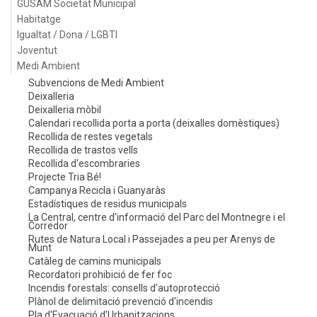
GUSAM Societat Municipal
Habitatge
Igualtat / Dona / LGBTI
Joventut
Medi Ambient
Subvencions de Medi Ambient
Deixalleria
Deixalleria mòbil
Calendari recollida porta a porta (deixalles domèstiques)
Recollida de restes vegetals
Recollida de trastos vells
Recollida d'escombraries
Projecte Tria Bé!
Campanya Recicla i Guanyaràs
Estadístiques de residus municipals
La Central, centre d'informació del Parc del Montnegre i el
Corredor
Rutes de Natura Local i Passejades a peu per Arenys de
Munt
Catàleg de camins municipals
Recordatori prohibició de fer foc
Incendis forestals: consells d'autoprotecció
Plànol de delimitació prevenció d'incendis
Pla d'Evacuació d'Urbanitzacions