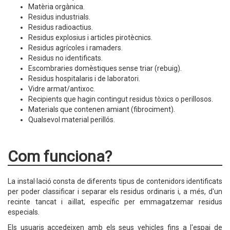
Matèria orgànica.
Residus industrials.
Residus radioactius.
Residus explosius i articles pirotècnics.
Residus agrícoles i ramaders.
Residus no identificats.
Escombraries domèstiques sense triar (rebuig).
Residus hospitalaris i de laboratori.
Vidre armat/antixoc.
Recipients que hagin contingut residus tòxics o perillosos.
Materials que contenen amiant (fibrociment).
Qualsevol material perillós.
Com funciona?
La instal·lació consta de diferents tipus de contenidors identificats
per poder classificar i separar els residus ordinaris i, a més, d'un
recinte tancat i aïllat, específic per emmagatzemar residus
especials.
Els usuaris accedeixen amb els seus vehicles fins a l'espai de