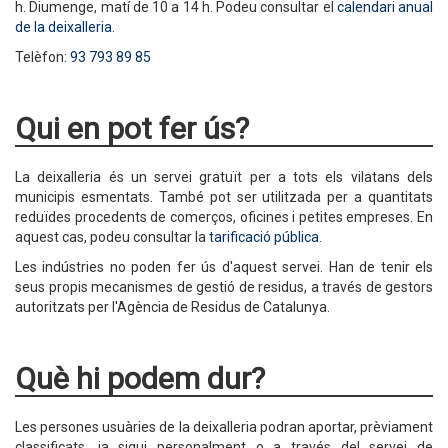
h. Diumenge, matí de 10 a 14 h. Podeu consultar el
calendari anual
de la deixalleria
.
Telèfon:
93 793 89 85
Qui en pot fer ús?
La deixalleria és un servei gratuït per a tots els vilatans dels
municipis esmentats. També pot ser utilitzada per a quantitats
reduïdes procedents de comerços, oficines i petites empreses. En
aquest cas, podeu consultar la
tarificació pública
.
Les indústries no poden fer ús d'aquest servei. Han de tenir els
seus propis mecanismes de gestió de residus, a través de gestors
autoritzats per l'Agència de Residus de Catalunya.
Què hi podem dur?
Les persones usuàries de la deixalleria podran aportar, prèviament
classificats, ja sigui personalment o a través del servei de