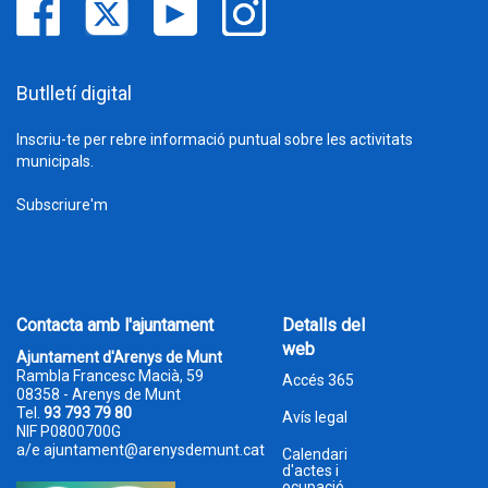
Butlletí digital
Inscriu-te per rebre informació puntual sobre les activitats
municipals.
Subscriure'm
Contacta amb l'ajuntament
Detalls del
web
Ajuntament d'Arenys de Munt
Rambla Francesc Macià, 59
Accés 365
08358 - Arenys de Munt
Tel.
93 793 79 80
Avís legal
NIF P0800700G
a/e
ajuntament@arenysdemunt.cat
Calendari
d'actes i
ocupació