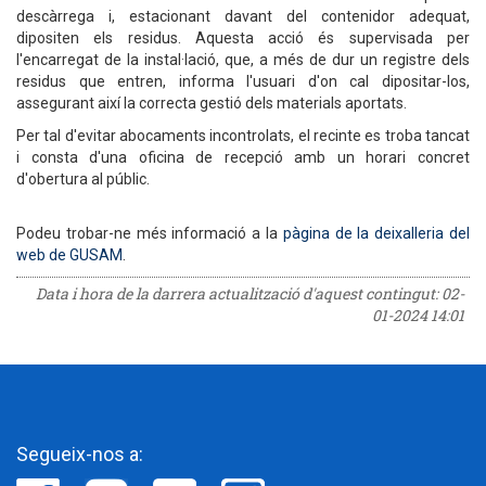
descàrrega i, estacionant davant del contenidor adequat,
dipositen els residus. Aquesta acció és supervisada per
l'encarregat de la instal·lació, que, a més de dur un registre dels
residus que entren, informa l'usuari d'on cal dipositar-los,
assegurant així la correcta gestió dels materials aportats.
Per tal d'evitar abocaments incontrolats, el recinte es troba tancat
i consta d'una oficina de recepció amb un horari concret
d'obertura al públic.
Podeu trobar-ne més informació a la
pàgina de la deixalleria del
web de GUSAM
.
Data i hora de la darrera actualització d'aquest contingut:
02-
01-2024 14:01
Segueix-nos a: