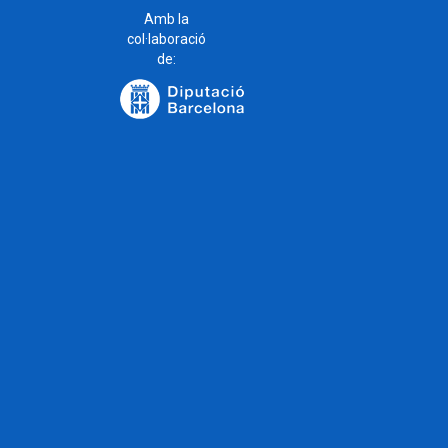
Amb la
col·laboració
de: