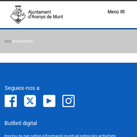
Menú
Inici
breadcrumb
Segueix-nos a:
Butlletí digital
Inscriu-te per rebre informació puntual sobre les activitats