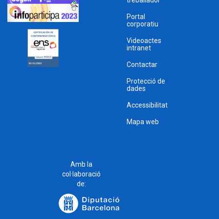
treballador
Portal
corporatiu
Videoactes
intranet
Contactar
Protecció de
dades
Accessibilitat
Mapa web
Amb la
col·laboració
de: