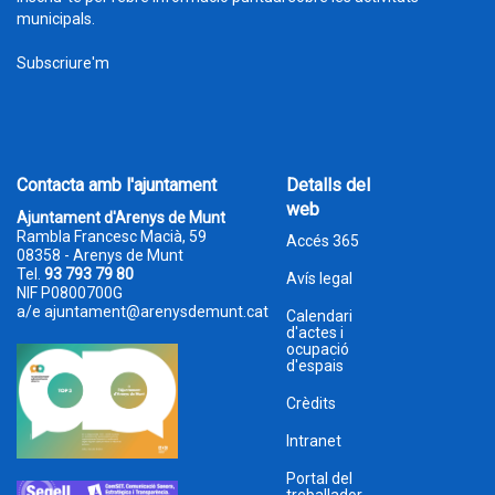
municipals.
Subscriure'm
Contacta amb l'ajuntament
Detalls del
web
Ajuntament d'Arenys de Munt
Rambla Francesc Macià, 59
Accés 365
08358 - Arenys de Munt
Tel.
93 793 79 80
Avís legal
NIF P0800700G
a/e
ajuntament@arenysdemunt.cat
Calendari
d'actes i
ocupació
d'espais
Crèdits
Intranet
Portal del