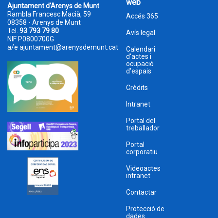
web
Ajuntament d'Arenys de Munt
Rambla Francesc Macià, 59
Accés 365
08358 - Arenys de Munt
Tel.
93 793 79 80
Avís legal
NIF P0800700G
a/e
ajuntament@arenysdemunt.cat
Calendari
d'actes i
ocupació
d'espais
Crèdits
Intranet
Portal del
treballador
Portal
corporatiu
Videoactes
intranet
Contactar
Protecció de
dades