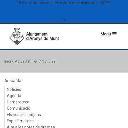
15 dies naturals des de la data de publicació al DOGC.
">
Menú
Inici
/
Actualitat
/
Notícies
Actualitat
Notícies
Agenda
Hemeroteca
Comunicació
Els nostres mitjans
Espai Empresa
Alta a les notes de premsa