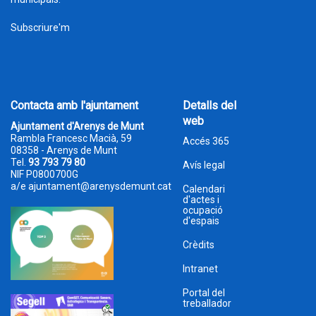
Subscriure'm
Contacta amb l'ajuntament
Detalls del
web
Ajuntament d'Arenys de Munt
Rambla Francesc Macià, 59
Accés 365
08358 - Arenys de Munt
Tel.
93 793 79 80
Avís legal
NIF P0800700G
a/e
ajuntament@arenysdemunt.cat
Calendari
d'actes i
ocupació
d'espais
Crèdits
Intranet
Portal del
treballador