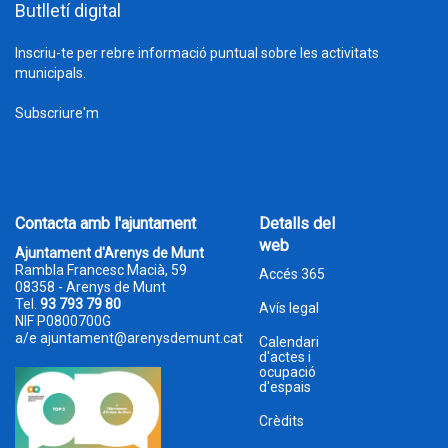
Butlletí digital
Inscriu-te per rebre informació puntual sobre les activitats
municipals.
Subscriure'm
Contacta amb l'ajuntament
Detalls del
web
Ajuntament d'Arenys de Munt
Rambla Francesc Macià, 59
Accés 365
08358 - Arenys de Munt
Tel.
93 793 79 80
Avís legal
NIF P0800700G
a/e
ajuntament@arenysdemunt.cat
Calendari
d'actes i
ocupació
d'espais
Crèdits