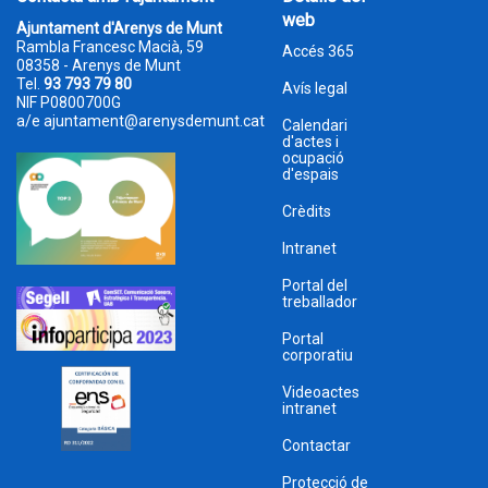
web
Ajuntament d'Arenys de Munt
Rambla Francesc Macià, 59
Accés 365
08358 - Arenys de Munt
Tel.
93 793 79 80
Avís legal
NIF P0800700G
a/e
ajuntament@arenysdemunt.cat
Calendari
d'actes i
ocupació
d'espais
Crèdits
Intranet
Portal del
treballador
Portal
corporatiu
Videoactes
intranet
Contactar
Protecció de