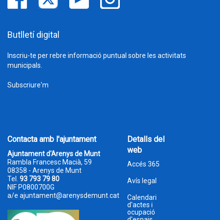
Butlletí digital
Inscriu-te per rebre informació puntual sobre les activitats
municipals.
Subscriure'm
Contacta amb l'ajuntament
Detalls del
web
Ajuntament d'Arenys de Munt
Rambla Francesc Macià, 59
Accés 365
08358 - Arenys de Munt
Tel.
93 793 79 80
Avís legal
NIF P0800700G
a/e
ajuntament@arenysdemunt.cat
Calendari
d'actes i
ocupació
d'espais