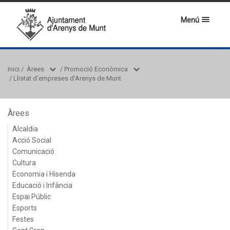
Menú
Inici
/
Àrees
/
Promoció Econòmica
/
Llistat d'empreses d'Arenys de Munt
Àrees
Alcaldia
Acció Social
Comunicació
Cultura
Economia i Hisenda
Educació i Infància
Espai Públic
Esports
Festes