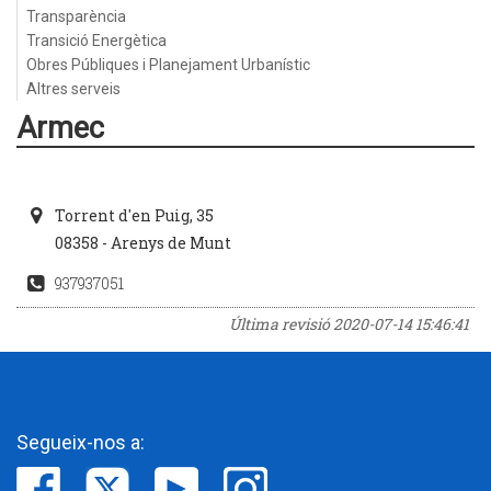
Transparència
Transició Energètica
Obres Públiques i Planejament Urbanístic
Altres serveis
Armec
Torrent d'en Puig, 35
08358 - Arenys de Munt
937937051
Última revisió
2020-07-14 15:46:41
Segueix-nos a: