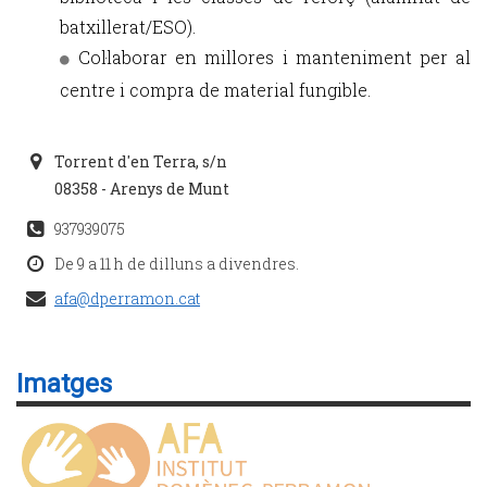
batxillerat/ESO).
Col·laborar en millores i manteniment per al
centre i compra de material fungible.
Torrent d'en Terra, s/n
08358 - Arenys de Munt
937939075
De 9 a 11 h de dilluns a divendres.
afa@dperramon.cat
Imatges