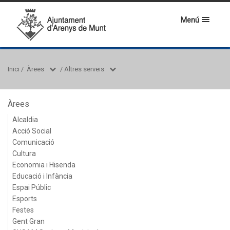
Menú
Inici
/
Àrees
/
Altres serveis
Àrees
Alcaldia
Acció Social
Comunicació
Cultura
Economia i Hisenda
Educació i Infància
Espai Públic
Esports
Festes
Gent Gran