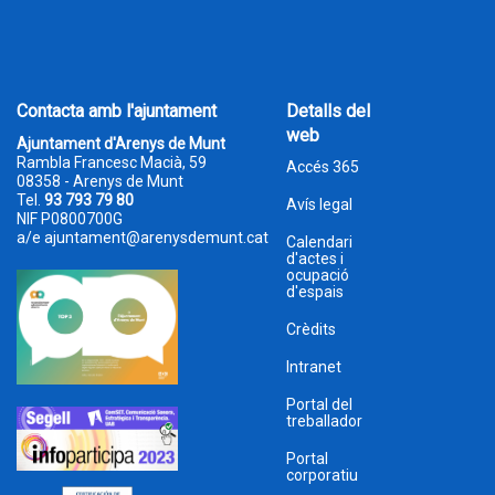
Contacta amb l'ajuntament
Detalls del
web
Ajuntament d'Arenys de Munt
Rambla Francesc Macià, 59
Accés 365
08358 - Arenys de Munt
Tel.
93 793 79 80
Avís legal
NIF P0800700G
a/e
ajuntament@arenysdemunt.cat
Calendari
d'actes i
ocupació
d'espais
Crèdits
Intranet
Portal del
treballador
Portal
corporatiu