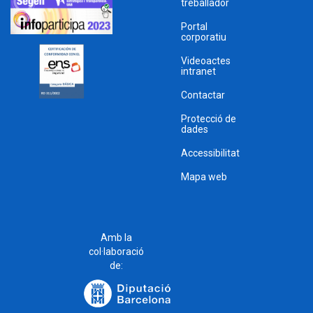
treballador
Portal
corporatiu
Videoactes
intranet
Contactar
Protecció de
dades
Accessibilitat
Mapa web
Amb la
col·laboració
de: