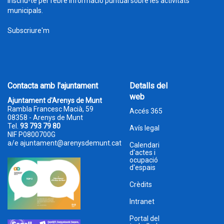
Inscriu-te per rebre informació puntual sobre les activitats
municipals.
Subscriure'm
Contacta amb l'ajuntament
Detalls del
web
Ajuntament d'Arenys de Munt
Rambla Francesc Macià, 59
Accés 365
08358 - Arenys de Munt
Tel.
93 793 79 80
Avís legal
NIF P0800700G
a/e
ajuntament@arenysdemunt.cat
Calendari
d'actes i
ocupació
d'espais
Crèdits
Intranet
Portal del