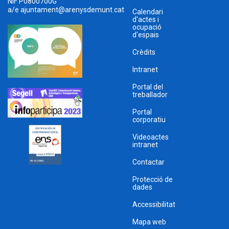
NIF P0800700G
a/e
ajuntament@arenysdemunt.cat
Calendari
d'actes i
ocupació
d'espais
Crèdits
Intranet
Portal del
treballador
Portal
corporatiu
Videoactes
intranet
Contactar
Protecció de
dades
Accessibilitat
Mapa web