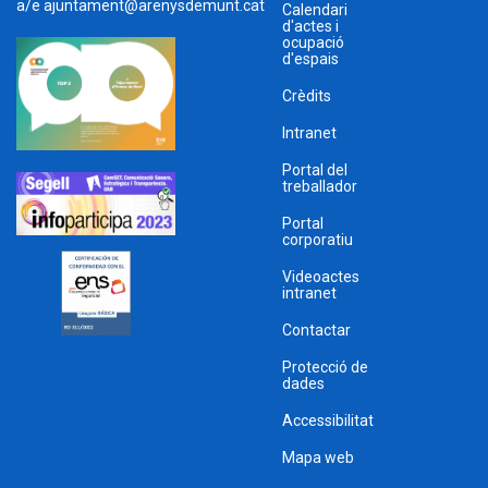
a/e
ajuntament@arenysdemunt.cat
Calendari
d'actes i
ocupació
d'espais
Crèdits
Intranet
Portal del
treballador
Portal
corporatiu
Videoactes
intranet
Contactar
Protecció de
dades
Accessibilitat
Mapa web