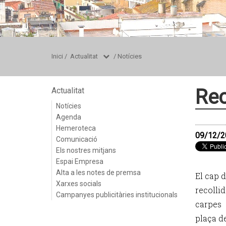
Inici
/
Actualitat
/
Notícies
Rec
Actualitat
Notícies
Agenda
Hemeroteca
09/12/2
Comunicació
Els nostres mitjans
Espai Empresa
Alta a les notes de premsa
El cap 
Xarxes socials
recolli
Campanyes publicitàries institucionals
carpes 
plaça de