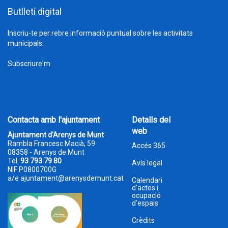
Butlletí digital
Inscriu-te per rebre informació puntual sobre les activitats
municipals.
Subscriure'm
Contacta amb l'ajuntament
Detalls del
web
Ajuntament d'Arenys de Munt
Rambla Francesc Macià, 59
Accés 365
08358 - Arenys de Munt
Tel.
93 793 79 80
Avís legal
NIF P0800700G
a/e
ajuntament@arenysdemunt.cat
Calendari
d'actes i
ocupació
d'espais
Crèdits