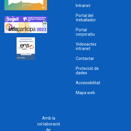
Intranet
Portal del
treballador
Portal
corporatiu
Videoactes
intranet
Contactar
Protecció de
dades
Accessibilitat
Mapa web
Amb la
col·laboració
de: