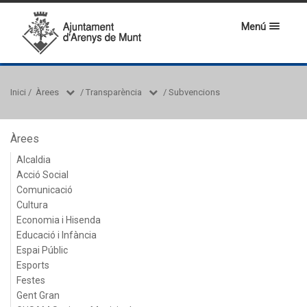
Menú
Inici
/
Àrees
/
Transparència
/
Subvencions
Àrees
Alcaldia
Acció Social
Comunicació
Cultura
Economia i Hisenda
Educació i Infància
Espai Públic
Esports
Festes
Gent Gran