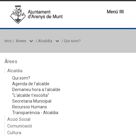
Menú
Inici
/
Àrees
/
Alcaldia
/
Qui som?
Àrees
Alcaldia
Qui som?
Agenda de l'alcalde
Demaneu hora a l'alcalde
"L'alcalde t'escolta"
Secretaria Municipal
Recursos Humans
Transparència - Alcaldia
Acció Social
Comunicació
Cultura