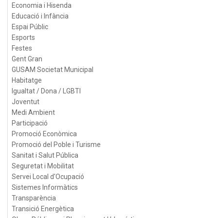
Economia i Hisenda
Educació i Infància
Espai Públic
Esports
Festes
Gent Gran
GUSAM Societat Municipal
Habitatge
Igualtat / Dona / LGBTI
Joventut
Medi Ambient
Participació
Promoció Econòmica
Promoció del Poble i Turisme
Sanitat i Salut Pública
Seguretat i Mobilitat
Servei Local d'Ocupació
Sistemes Informàtics
Transparència
Transició Energètica