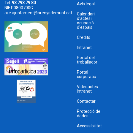
Tel.
93 793 79 80
Avís legal
NIF P0800700G
a/e
ajuntament@arenysdemunt.cat
Calendari
d'actes i
ocupació
d'espais
Crèdits
Intranet
Portal del
treballador
Portal
corporatiu
Videoactes
intranet
Contactar
Protecció de
dades
Accessibilitat