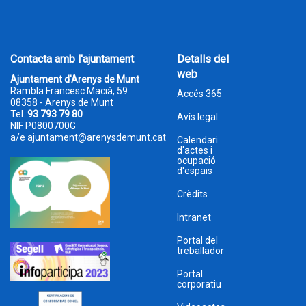
Contacta amb l'ajuntament
Detalls del
web
Ajuntament d'Arenys de Munt
Rambla Francesc Macià, 59
Accés 365
08358 - Arenys de Munt
Tel.
93 793 79 80
Avís legal
NIF P0800700G
a/e
ajuntament@arenysdemunt.cat
Calendari
d'actes i
ocupació
d'espais
Crèdits
Intranet
Portal del
treballador
Portal
corporatiu