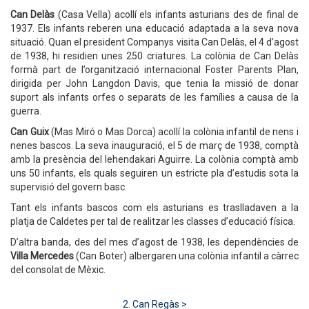
Can Delàs
(Casa Vella) acollí els infants asturians des de final de
1937. Els infants reberen una educació adaptada a la seva nova
situació. Quan el president Companys visita Can Delàs, el 4 d’agost
de 1938, hi residien unes 250 criatures. La colònia de Can Delàs
formà part de l’organització internacional Foster Parents Plan,
dirigida per John Langdon Davis, que tenia la missió de donar
suport als infants orfes o separats de les famílies a causa de la
guerra.
Can Guix
(Mas Miró o Mas Dorca) acollí la colònia infantil de nens i
nenes bascos. La seva inauguració, el 5 de març de 1938, comptà
amb la presència del lehendakari Aguirre. La colònia comptà amb
uns 50 infants, els quals seguiren un estricte pla d’estudis sota la
supervisió del govern basc.
Tant els infants bascos com els asturians es traslladaven a la
platja de Caldetes per tal de realitzar les classes d’educació física.
D’altra banda, des del mes d’agost de 1938, les dependències de
Villa Mercedes
(Can Boter) albergaren una colònia infantil a càrrec
del consolat de Mèxic.
2. Can Regàs >