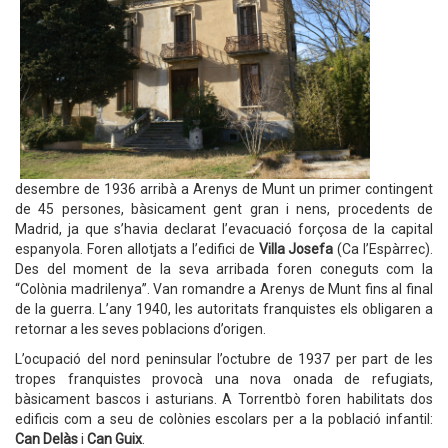
desembre de 1936 arribà a Arenys de Munt un primer contingent
de 45 persones, bàsicament gent gran i nens, procedents de
Madrid, ja que s’havia declarat l’evacuació forçosa de la capital
espanyola. Foren allotjats a l’edifici de
Villa Josefa
(Ca l’Espàrrec).
Des del moment de la seva arribada foren coneguts com la
“Colònia madrilenya”. Van romandre a Arenys de Munt fins al final
de la guerra. L’any 1940, les autoritats franquistes els obligaren a
retornar a les seves poblacions d’origen.
L’ocupació del nord peninsular l’octubre de 1937 per part de les
tropes franquistes provocà una nova onada de refugiats,
bàsicament bascos i asturians. A Torrentbò foren habilitats dos
edificis com a seu de colònies escolars per a la població infantil:
Can Delàs
i
Can Guix
.