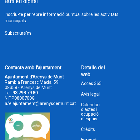
Butlletí digital
Inscriu-te per rebre informació puntual sobre les activitats
municipals.
Subscriure'm
Contacta amb l'ajuntament
Detalls del
web
Ajuntament d'Arenys de Munt
Rambla Francesc Macià, 59
Accés 365
08358 - Arenys de Munt
Tel.
93 793 79 80
Avís legal
NIF P0800700G
a/e
ajuntament@arenysdemunt.cat
Calendari
d'actes i
ocupació
d'espais
Crèdits