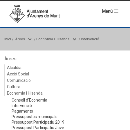
Menú
Inici
/
Àrees
/
Economia i Hisenda
/
Intervenció
Àrees
Alcaldia
Acció Social
Comunicació
Cultura
Economia i Hisenda
Consell d'Economia
Intervenció
Pagaments
Pressupostos municipals
Pressupost Participatiu 2019
Pressupost Participatiu Jove