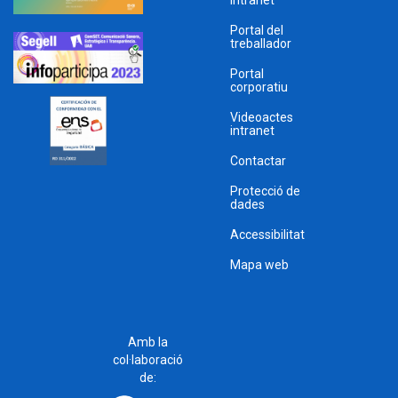
Intranet
Portal del
treballador
Portal
corporatiu
Videoactes
intranet
Contactar
Protecció de
dades
Accessibilitat
Mapa web
Amb la
col·laboració
de: