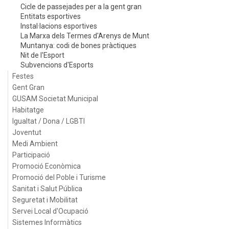
Cicle de passejades per a la gent gran
Entitats esportives
Instal·lacions esportives
La Marxa dels Termes d'Arenys de Munt
Muntanya: codi de bones pràctiques
Nit de l'Esport
Subvencions d'Esports
Festes
Gent Gran
GUSAM Societat Municipal
Habitatge
Igualtat / Dona / LGBTI
Joventut
Medi Ambient
Participació
Promoció Econòmica
Promoció del Poble i Turisme
Sanitat i Salut Pública
Seguretat i Mobilitat
Servei Local d'Ocupació
Sistemes Informàtics