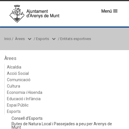
Menú
Inici
/
Àrees
/
Esports
/
Entitats esportives
Àrees
Alcaldia
Acció Social
Comunicació
Cultura
Economia i Hisenda
Educació i Infància
Espai Públic
Esports
Consell d'Esports
Rutes de Natura Local i Passejades a peu per Arenys de
Munt