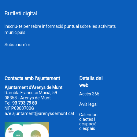
Butlletí digital
Inscriu-te per rebre informació puntual sobre les activitats
municipals.
Subscriure'm
Contacta amb l'ajuntament
Detalls del
web
Ajuntament d'Arenys de Munt
Rambla Francesc Macià, 59
Accés 365
08358 - Arenys de Munt
Tel.
93 793 79 80
Avís legal
NIF P0800700G
a/e
ajuntament@arenysdemunt.cat
Calendari
d'actes i
ocupació
d'espais