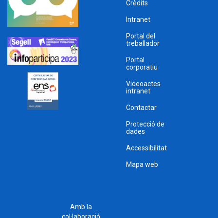
Crèdits
Intranet
Portal del
treballador
Portal
corporatiu
Videoactes
intranet
Contactar
Protecció de
dades
Accessibilitat
Mapa web
Amb la
col·laboració