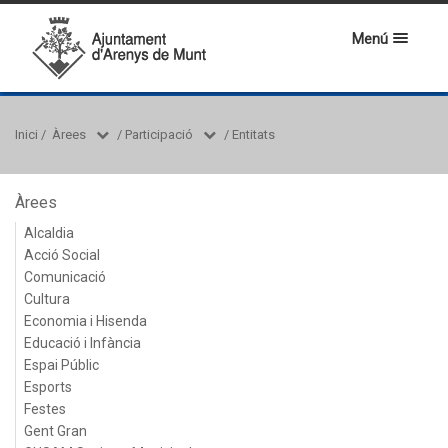
Menú
Inici
/
Àrees
/
Participació
/
Entitats
Àrees
Alcaldia
Acció Social
Comunicació
Cultura
Economia i Hisenda
Educació i Infància
Espai Públic
Esports
Festes
Gent Gran