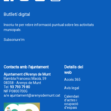
Butlletí digital
Inscriu-te per rebre informació puntual sobre les activitats
municipals.
Subscriure'm
Contacta amb l'ajuntament
Detalls del
web
Ajuntament d'Arenys de Munt
Rambla Francesc Macià, 59
Accés 365
08358 - Arenys de Munt
Tel.
93 793 79 80
Avís legal
NIF P0800700G
a/e
ajuntament@arenysdemunt.cat
Calendari
d'actes i
ocupació
d'espais