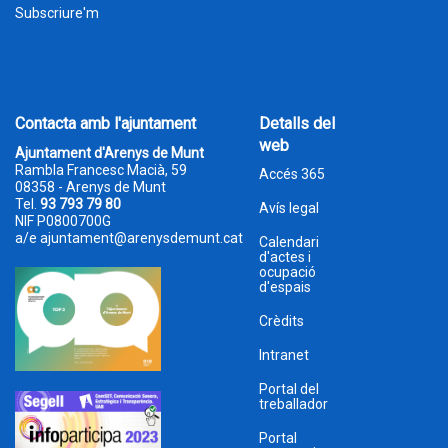
Subscriure'm
Contacta amb l'ajuntament
Detalls del
web
Ajuntament d'Arenys de Munt
Rambla Francesc Macià, 59
Accés 365
08358 - Arenys de Munt
Tel.
93 793 79 80
Avís legal
NIF P0800700G
a/e
ajuntament@arenysdemunt.cat
Calendari
d'actes i
ocupació
d'espais
Crèdits
Intranet
Portal del
treballador
Portal