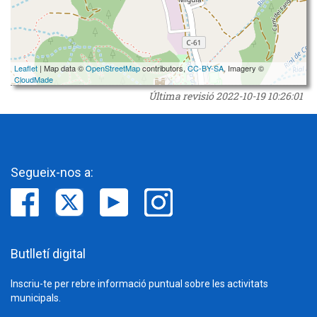
Leaflet
| Map data ©
OpenStreetMap
contributors,
CC-BY-SA
, Imagery ©
CloudMade
Última revisió
2022-10-19 10:26:01
Segueix-nos a:
Butlletí digital
Inscriu-te per rebre informació puntual sobre les activitats
municipals.