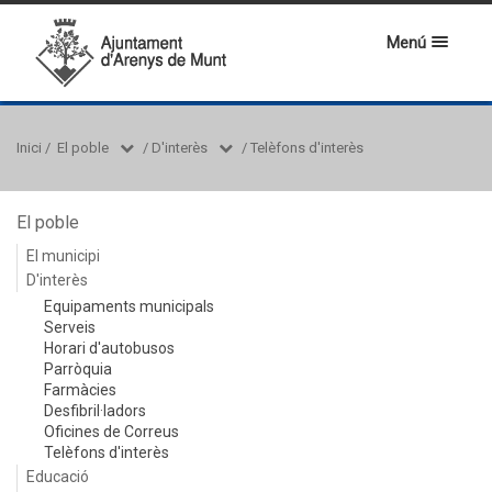
Menú
Inici
/
El poble
/
D'interès
/
Telèfons d'interès
El poble
El municipi
D'interès
Equipaments municipals
Serveis
Horari d'autobusos
Parròquia
Farmàcies
Desfibril·ladors
Oficines de Correus
Telèfons d'interès
Educació