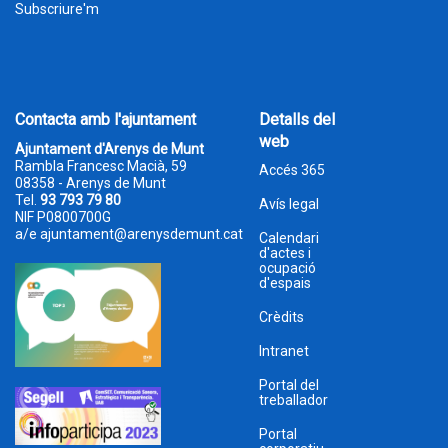
Subscriure'm
Contacta amb l'ajuntament
Detalls del
web
Ajuntament d'Arenys de Munt
Rambla Francesc Macià, 59
Accés 365
08358 - Arenys de Munt
Tel.
93 793 79 80
Avís legal
NIF P0800700G
a/e
ajuntament@arenysdemunt.cat
Calendari
d'actes i
ocupació
d'espais
Crèdits
Intranet
Portal del
treballador
Portal