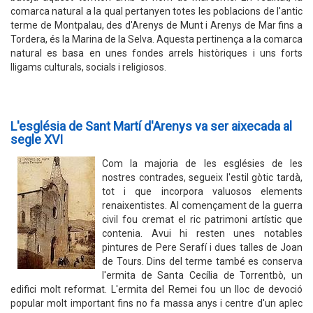
comarca natural a la qual pertanyen totes les poblacions de l'antic
terme de Montpalau, des d'Arenys de Munt i Arenys de Mar fins a
Tordera, és la Marina de la Selva. Aquesta pertinença a la comarca
natural es basa en unes fondes arrels històriques i uns forts
lligams culturals, socials i religiosos.
L'església de Sant Martí d'Arenys va ser aixecada al
segle XVI
Com la majoria de les esglésies de les
nostres contrades, segueix l'estil gòtic tardà,
tot i que incorpora valuosos elements
renaixentistes. Al començament de la guerra
civil fou cremat el ric patrimoni artístic que
contenia. Avui hi resten unes notables
pintures de Pere Serafí i dues talles de Joan
de Tours. Dins del terme també es conserva
l'ermita de Santa Cecília de Torrentbò, un
edifici molt reformat. L'ermita del Remei fou un lloc de devoció
popular molt important fins no fa massa anys i centre d'un aplec