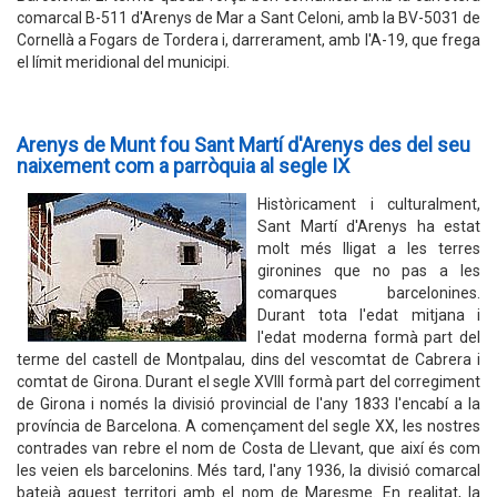
comarcal B-511 d'Arenys de Mar a Sant Celoni, amb la BV-5031 de
Cornellà a Fogars de Tordera i, darrerament, amb l'A-19, que frega
el límit meridional del municipi.
Arenys de Munt fou Sant Martí d'Arenys des del seu
naixement com a parròquia al segle IX
Històricament i culturalment,
Sant Martí d'Arenys ha estat
molt més lligat a les terres
gironines que no pas a les
comarques barcelonines.
Durant tota l'edat mitjana i
l'edat moderna formà part del
terme del castell de Montpalau, dins del vescomtat de Cabrera i
comtat de Girona. Durant el segle XVIII formà part del corregiment
de Girona i només la divisió provincial de l'any 1833 l'encabí a la
província de Barcelona. A començament del segle XX, les nostres
contrades van rebre el nom de Costa de Llevant, que així és com
les veien els barcelonins. Més tard, l'any 1936, la divisió comarcal
batejà aquest territori amb el nom de Maresme. En realitat, la