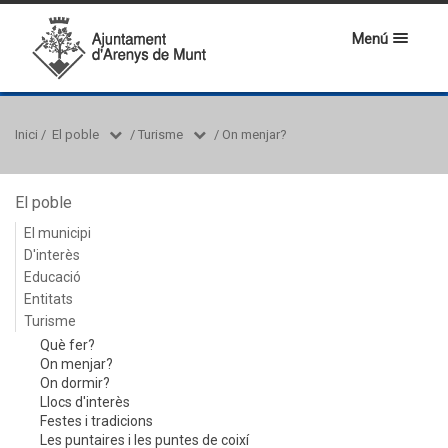
Menú
Inici
/
El poble
/
Turisme
/
On menjar?
El poble
El municipi
D'interès
Educació
Entitats
Turisme
Què fer?
On menjar?
On dormir?
Llocs d'interès
Festes i tradicions
Les puntaires i les puntes de coixí