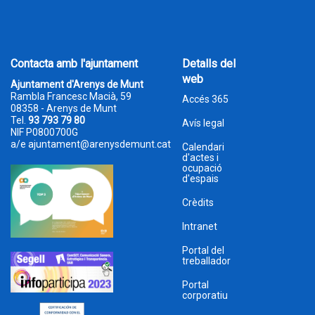
Contacta amb l'ajuntament
Detalls del
web
Ajuntament d'Arenys de Munt
Rambla Francesc Macià, 59
Accés 365
08358 - Arenys de Munt
Tel.
93 793 79 80
Avís legal
NIF P0800700G
a/e
ajuntament@arenysdemunt.cat
Calendari
d'actes i
ocupació
d'espais
Crèdits
Intranet
Portal del
treballador
Portal
corporatiu