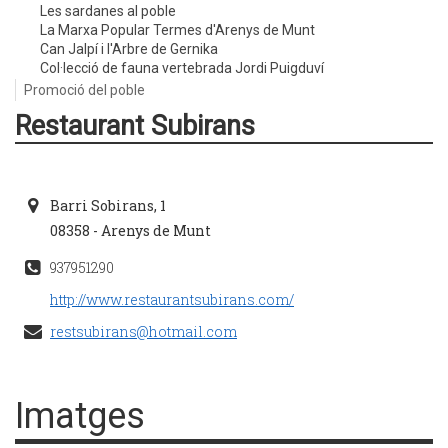
Les sardanes al poble
La Marxa Popular Termes d'Arenys de Munt
Can Jalpí i l'Arbre de Gernika
Col·lecció de fauna vertebrada Jordi Puigduví
Promoció del poble
Restaurant Subirans
Barri Sobirans, 1
08358 - Arenys de Munt
937951290
http://www.restaurantsubirans.com/
restsubirans@hotmail.com
Imatges