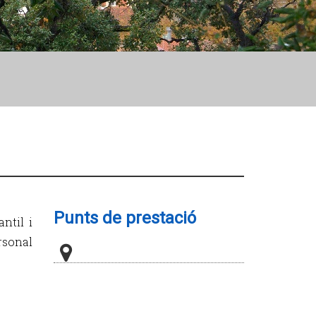
Punts de prestació
ntil i
rsonal