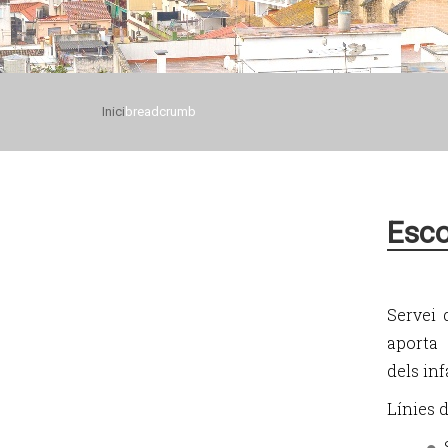
Inici
breadcrumb
Esco
Servei 
aporta
dels inf
Línies d