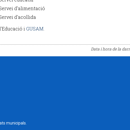
Servei d'alimentació
Servei d'acollida
'Educació i
GUSAM
.
Data i hora de la dar
tats municipals.