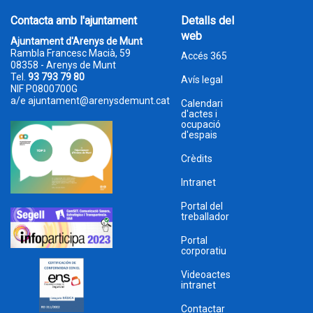
Contacta amb l'ajuntament
Detalls del
web
Ajuntament d'Arenys de Munt
Rambla Francesc Macià, 59
Accés 365
08358 - Arenys de Munt
Tel.
93 793 79 80
Avís legal
NIF P0800700G
a/e
ajuntament@arenysdemunt.cat
Calendari
d'actes i
ocupació
d'espais
Crèdits
Intranet
Portal del
treballador
Portal
corporatiu
Videoactes
intranet
Contactar