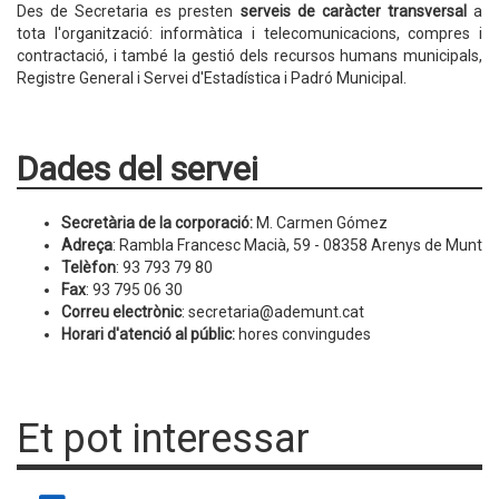
Des de Secretaria es presten
serveis de caràcter transversal
a
tota l'organització: informàtica i telecomunicacions, compres i
contractació, i també la gestió dels recursos humans municipals,
Registre General i Servei d'Estadística i Padró Municipal.
Dades del servei
Secretària de la corporació:
M. Carmen Gómez
Adreça
: Rambla Francesc Macià, 59 - 08358 Arenys de Munt
Telèfon
: 93 793 79 80
Fax
: 93 795 06 30
Correu electrònic
: secretaria@ademunt.cat
Horari d'atenció al públic:
hores convingudes
Et pot interessar