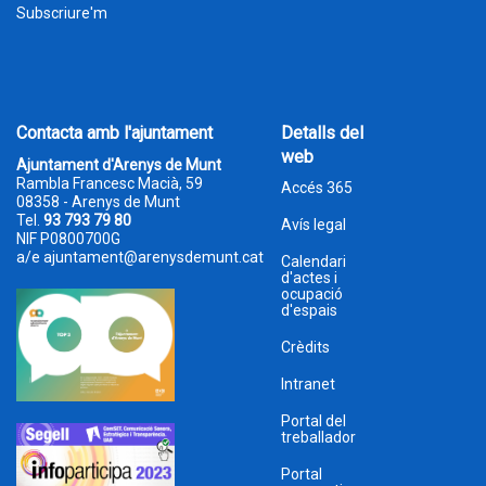
Subscriure'm
Contacta amb l'ajuntament
Detalls del
web
Ajuntament d'Arenys de Munt
Rambla Francesc Macià, 59
Accés 365
08358 - Arenys de Munt
Tel.
93 793 79 80
Avís legal
NIF P0800700G
a/e
ajuntament@arenysdemunt.cat
Calendari
d'actes i
ocupació
d'espais
Crèdits
Intranet
Portal del
treballador
Portal