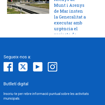
Munt i Arenys
de Mar insten
la Generalitat a
executar amb
urgència el
projecte de
construcció de
dues rotondes
sota el pont de
Segueix-nos a:
l'autopista C-32
Butlletí digital
Inscriu-te per rebre informació puntual sobre les activitats
municipals.