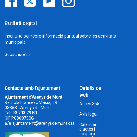
Butlletí digital
Inscriu-te per rebre informació puntual sobre les activitats
municipals.
Subscriure'm
Contacta amb l'ajuntament
Detalls del
web
Ajuntament d'Arenys de Munt
Rambla Francesc Macià, 59
Accés 365
08358 - Arenys de Munt
Tel.
93 793 79 80
Avís legal
NIF P0800700G
a/e
ajuntament@arenysdemunt.cat
Calendari
d'actes i
ocupació